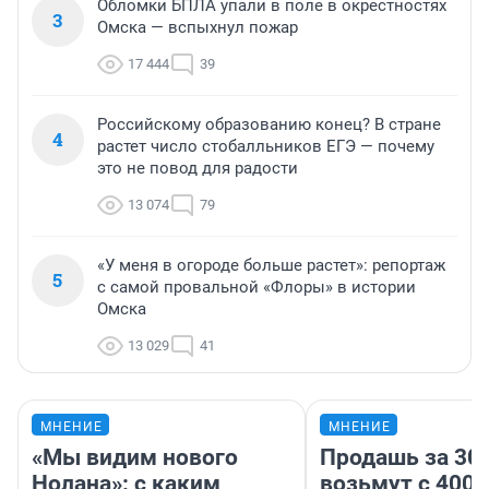
Обломки БПЛА упали в поле в окрестностях
3
Омска — вспыхнул пожар
17 444
39
Российскому образованию конец? В стране
4
растет число стобалльников ЕГЭ — почему
это не повод для радости
13 074
79
«У меня в огороде больше растет»: репортаж
5
с самой провальной «Флоры» в истории
Омска
13 029
41
МНЕНИЕ
МНЕНИЕ
«Мы видим нового
Продашь за 300
Нолана»: с каким
возьмут с 4000