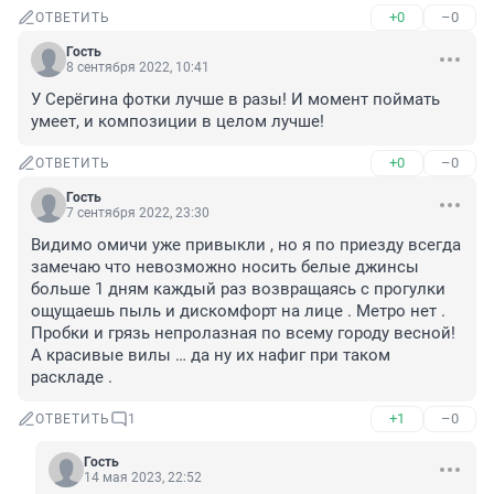
+0
–0
ОТВЕТИТЬ
Гость
8 сентября 2022, 10:41
У Серëгина фотки лучше в разы! И момент поймать 
умеет, и композиции в целом лучше!
+0
–0
ОТВЕТИТЬ
Гость
7 сентября 2022, 23:30
Видимо омичи уже привыкли , но я по приезду всегда 
замечаю что невозможно носить белые джинсы 
больше 1 дням каждый раз возвращаясь с прогулки 
ощущаешь пыль и дискомфорт на лице . Метро нет . 
Пробки и грязь непролазная по всему городу весной! 
А красивые вилы … да ну их нафиг при таком 
раскладе .
+1
–0
ОТВЕТИТЬ
1
Гость
14 мая 2023, 22:52