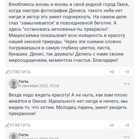
Влюбляюсь вновь и вновь в свой родной город Омск, 
когда смотрю фотографии Дениса. такого неба нет 
нигде и автор это умеет подчеркнуть. На самом деле 
глаз "замыливается" в повседневной беготне. А 
здесь "остановись мгновенье-ты прекрасно". 
Макросъёмка показывает всю изящность и красоту 
нашей омской природы. Через эти снимки словно 
погружаешься в самую глубину цветка, листа, 
букашки. Денис, так держать! Делись с нами своим 
мироощущением, моментом счастья. Благодарю!
+0
–0
ОТВЕТИТЬ
Гость
9 сентября 2022, 10:34
Везде надо видеть красоту! А не ныть, как вам плохо 
живётся в Омске. Идеального нет нигде и ничего, мы 
видим то, что хотим. Молодец парень, умеет увидеть 
прекрасное!
+0
–0
ОТВЕТИТЬ
Гость