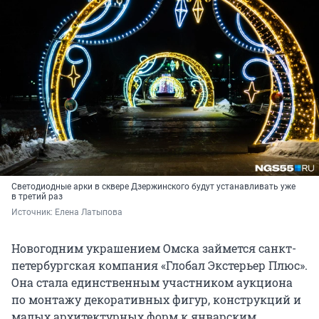
Светодиодные арки в сквере Дзержинского будут устанавливать уже
в третий раз
Источник: 
Елена Латыпова
Новогодним украшением Омска займется санкт-
петербургская компания «Глобал Экстерьер Плюс».
Она стала единственным участником аукциона
по монтажу декоративных фигур, конструкций и
малых архитектурных форм к январским