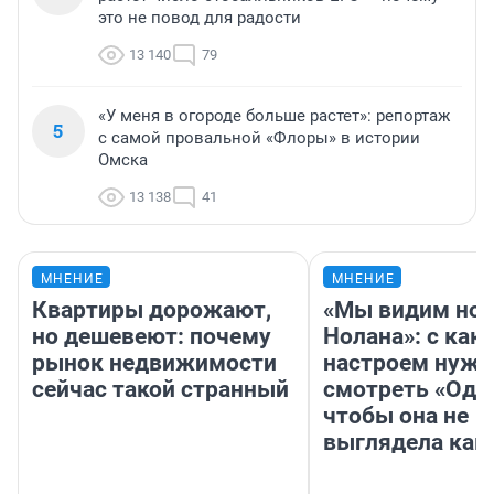
это не повод для радости
13 140
79
«У меня в огороде больше растет»: репортаж
5
с самой провальной «Флоры» в истории
Омска
13 138
41
МНЕНИЕ
МНЕНИЕ
Квартиры дорожают,
«Мы видим нов
но дешевеют: почему
Нолана»: с как
рынок недвижимости
настроем нужн
сейчас такой странный
смотреть «Оди
чтобы она не
выглядела как