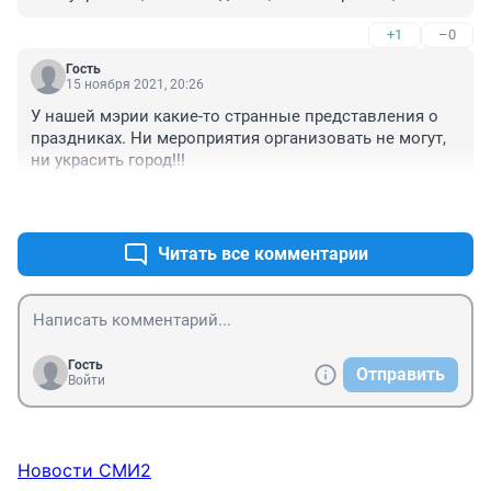
аусвайсы есть не у всех.... Или вирус, по обычаю, на 
+1
–0
время проведения администрацией мероприятий 
возьмёт отгулы?
Гость
15 ноября 2021, 20:26
У нашей мэрии какие-то странные представления о 
праздниках. Ни мероприятия организовать не могут, 
ни украсить город!!!
+1
–1
Читать все комментарии
Гость
Отправить
Войти
Новости СМИ2