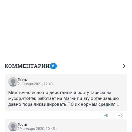
КОММЕНТАРИИ
8
Гость
2 января 2021, 12:40
Мне точно ясно по действиям и росту тарифа на 
мусор,чтоРэк работает на Магнит,и эту организацию 
давно пора ликвидировать.ПО их нормам средняя 
семья из трех человек в месяц выбрасывает отходов 
+0
–0
целый бак.Нетрудно посчитать сколько должно быть 
баков на помойке.Не кажется ли Вам,что тариф 
Гость
завышен раз в десять.Народ чтото молчит,а 
19 января 2020, 10:45