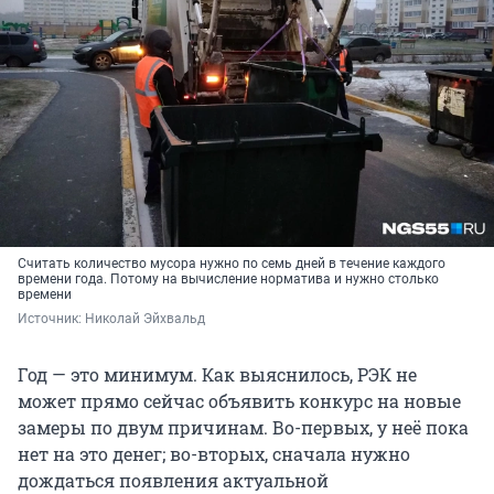
Считать количество мусора нужно по семь дней в течение каждого
времени года. Потому на вычисление норматива и нужно столько
времени
Источник: 
Николай Эйхвальд
Год — это минимум. Как выяснилось, РЭК не
может прямо сейчас объявить конкурс на новые
замеры по двум причинам. Во-первых, у неё пока
нет на это денег; во-вторых, сначала нужно
дождаться появления актуальной