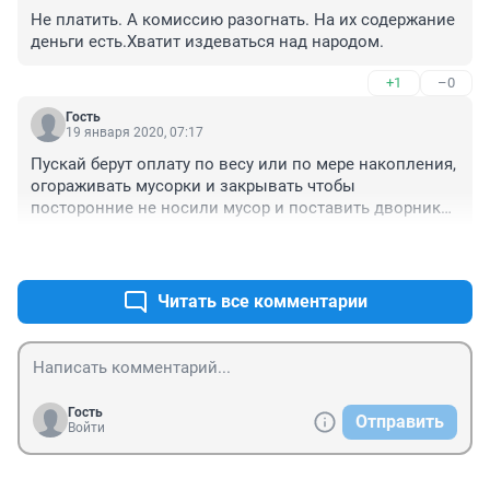
мусорщики глумятся над нами,ВСЕ РАВНО ЗАПЛАТЯТ.
Не платить. А комиссию разогнать. На их содержание 
деньги есть.Хватит издеваться над народом.
+1
–0
Гость
19 января 2020, 07:17
Пускай берут оплату по весу или по мере накопления, 
огораживать мусорки и закрывать чтобы 
посторонние не носили мусор и поставить дворника 
или нанять сторожа чтобы принимал мусор только от 
+1
–0
жильцов своего дома и сразу будет видно сколько 
мусора собирается, это всяко дешевле будет чем 
переплачивать за несуществующий мусор.
Читать все комментарии
Гость
Отправить
Войти