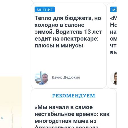
МНЕНИЕ
МНЕНИ
Тепло для бюджета, но
«Мы в
холодно в салоне
Нолан
зимой. Водитель 13 лет
настр
ездит на электрокаре:
смотр
плюсы и минусы
чтобы
выгля
Денис Дедюхин
РЕКОМЕНДУЕМ
«Мы начали в самое
нестабильное время»: как
многодетная мама из
Архангельска создала