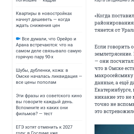
погибшие — кадры
Карта сегодняшнего з
Квартиры в новостройках
«Когда поставил
начнут дешеветь — когда
районирования 
ждать снижения цен
тянется от Урал
Все думали, что Орейро и
Арана встречаются: что на
Если говорить 
самом деле связывало самую
землетрясение.
горячую пару 90-х
— они посчитали
что в Омске ест
Шубы, дубленки, кожа: в
макросейсмику 
Омске началась ликвидация —
данные, а ещё 
все цены пополам
Екатеринбурге,
Эти фразы из советского кино
никакие это не 
вы говорите каждый день.
точно не вспомн
Вспомните из каких они
это встревожил
фильмов? — тест
ЕГЭ хотят отменить к 2027
году: в Госдуме уже