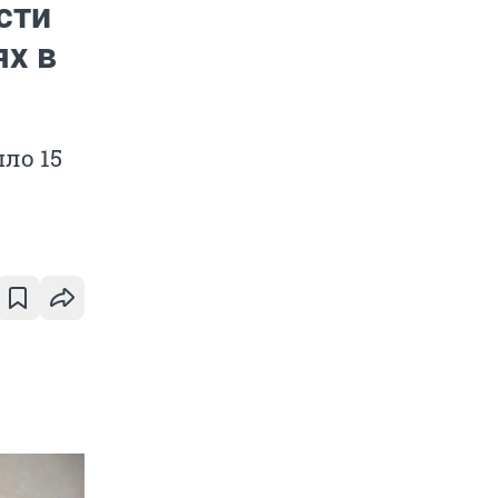
сти
ях в
ло 15