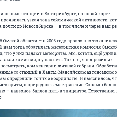
емлетрясения
и первые станции в Екатеринбурге, на новой карте
проявилась узкая зона сейсмической активности, ко
а почти до Новосибирска — в том числе и через ваш ре
об Омской области — в 2003 году произошло тюкалинск
 К нам тогда обратилась метеоритная комиссия Омско
, что у них падают метеориты. Мы, кстати, ещё удив
ь такая комиссия, а у нас нет… Так вот, я попросил их
посмотреть, комментарии жителей собрали. Обработа
данные со станций в Ханты-Мансийском автономном о
 мы определили точные координаты. И выяснилось, чт
метеориты, а природное землетрясение. Сколько баллов
ю — наверное, баллов пять в эпицентре. Естественно,
о.