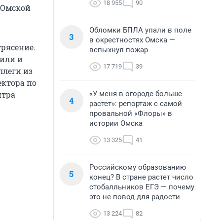
18 955
90
 Омской
Обломки БПЛА упали в поле
3
в окрестностях Омска —
трясение.
вспыхнул пожар
тили и
17 719
39
ллеги из
ектора по
«У меня в огороде больше
нтра
4
растет»: репортаж с самой
провальной «Флоры» в
истории Омска
13 325
41
Российскому образованию
5
конец? В стране растет число
стобалльников ЕГЭ — почему
это не повод для радости
13 224
82