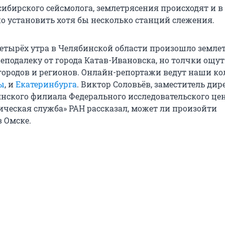
сибирского сейсмолога, землетрясения происходят и в
но установить хотя бы несколько станций слежения.
четырёх утра в Челябинской области произошло земле
еподалеку от города Катав-Ивановска, но толчки ощу
городов и регионов. Онлайн-репортажи ведут наши ко
ы
, и
Екатеринбурга
. Виктор Соловьёв, заместитель дир
янского филиала Федерального исследовательского це
ическая служба» РАН рассказал, может ли произойти
в Омске.