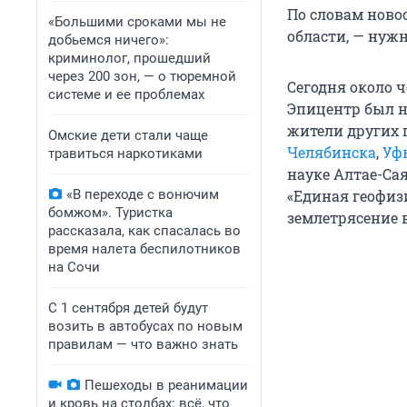
По словам ново
«Большими сроками мы не
области, — нуж
добьемся ничего»:
криминолог, прошедший
через 200 зон, — о тюремной
Сегодня около 
системе и ее проблемах
Эпицентр был н
жители других 
Омские дети стали чаще
Челябинска
,
Уф
травиться наркотиками
науке Алтае-Са
«В переходе с вонючим
«Единая геофиз
бомжом». Туристка
землетрясение 
рассказала, как спасалась во
время налета беспилотников
на Сочи
С 1 сентября детей будут
возить в автобусах по новым
правилам — что важно знать
Пешеходы в реанимации
и кровь на столбах: всё, что