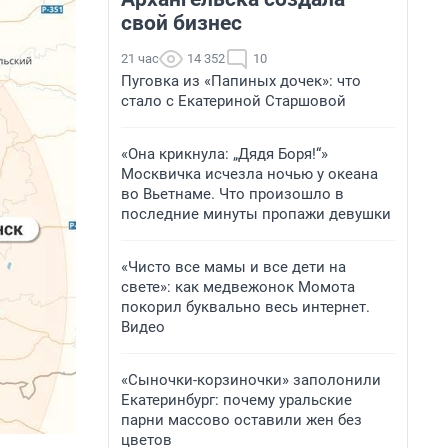
свой бизнес
21 час
14 352
10
Пуговка из «Папиных дочек»: что
стало с Екатериной Старшовой
«Она крикнула: „Дядя Боря!“»
Москвичка исчезла ночью у океана
во Вьетнаме. Что произошло в
последние минуты пропажи девушки
«Чисто все мамы и все дети на
свете»: как медвежонок Момота
покорил буквально весь интернет.
Видео
«Сыночки-корзиночки» заполонили
Екатеринбург: почему уральские
парни массово оставили жен без
цветов