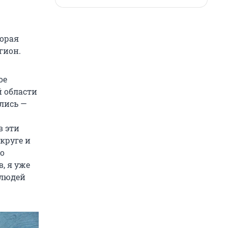
торая
гион.
ое
й области
ились —
в эти
круге и
о
, я уже
 людей