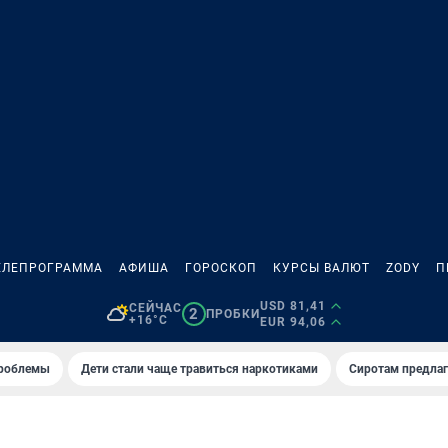
ЕЛЕПРОГРАММА
АФИША
ГОРОСКОП
КУРСЫ ВАЛЮТ
ZODY
П
USD 81,41
СЕЙЧАС
2
ПРОБКИ
+16°C
EUR 94,06
проблемы
Дети стали чаще травиться наркотиками
Сиротам предла