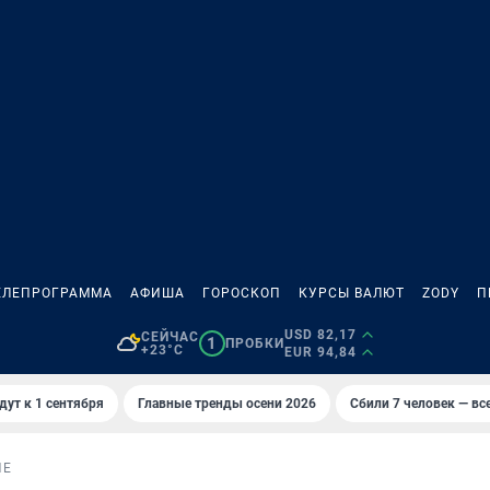
ЕЛЕПРОГРАММА
АФИША
ГОРОСКОП
КУРСЫ ВАЛЮТ
ZODY
П
USD 82,17
СЕЙЧАС
1
ПРОБКИ
+23°C
EUR 94,84
дут к 1 сентября
Главные тренды осени 2026
Сбили 7 человек — все
ИЕ