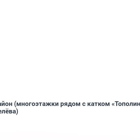
айон (многоэтажки рядом с катком «Тополи
елёва)