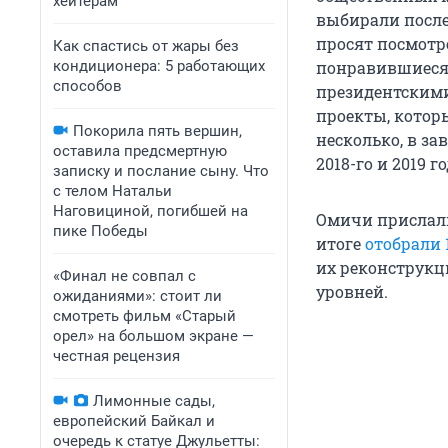
хейтерам
выбирали после
просят посмотр
Как спастись от жары без
кондиционера: 5 работающих
понравившиеся 
способов
президентскими
проекты, котор
Покорила пять вершин,
несколько, в за
оставила предсмертную
2018-го и 2019 го
записку и послание сыну. Что
с телом Натальи
Наговициной, погибшей на
Омичи прислали
пике Победы
итоге
отобрали 
их реконструкц
«Финал не совпал с
уровней.
ожиданиями»: стоит ли
смотреть фильм «Старый
орел» на большом экране —
честная рецензия
Лимонные сады,
европейский Байкал и
очередь к статуе Джульетты: