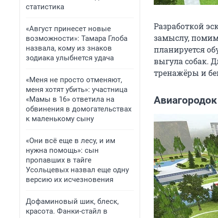
статистика
Разработкой эск
«Август принесет новые
замыслу, помим
возможности»: Тамара Глоба
назвала, кому из знаков
планируется об
зодиака улыбнется удача
выгула собак. 
тренажёры и бе
«Меня не просто отменяют,
меня хотят убить»: участница
Авиагородок
«Мамы в 16» ответила на
обвинения в домогательствах
к маленькому сыну
«Они всё еще в лесу, и им
нужна помощь»: сын
пропавших в тайге
Усольцевых назвал еще одну
версию их исчезновения
Дофаминовый шик, блеск,
красота. Фанки-стайл в