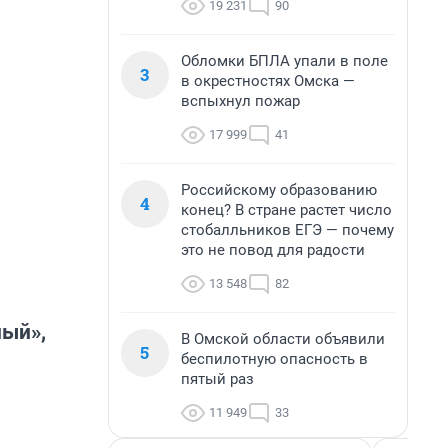
19 231
90
Обломки БПЛА упали в поле
3
в окрестностях Омска —
вспыхнул пожар
17 999
41
Российскому образованию
4
конец? В стране растет число
стобалльников ЕГЭ — почему
это не повод для радости
13 548
82
ный»,
В Омской области объявили
5
беспилотную опасность в
пятый раз
11 949
33