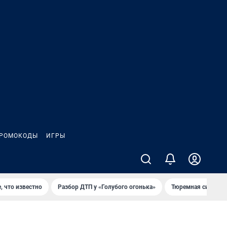
РОМОКОДЫ
ИГРЫ
, что известно
Разбор ДТП у «Голубого огонька»
Тюремная система