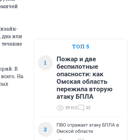
 омичей
дизайн-
 два или
в течение
ТОП 5
Пожар и две
1
беспилотные
орий. В
опасности: как
всего. На
Омская область
ных
пережила вторую
атаку БПЛА
29 512
22
ПВО отражает атаку БПЛА в
2
Омской области