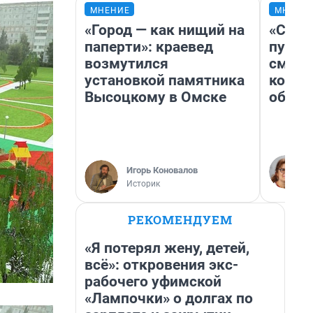
МНЕНИЕ
МНЕНИ
«Город — как нищий на
«Спут
паперти»: краевед
пургу»
возмутился
смерт
установкой памятника
котор
Высоцкому в Омске
обнар
Игорь Коновалов
Историк
РЕКОМЕНДУЕМ
«Я потерял жену, детей,
всё»: откровения экс-
рабочего уфимской
«Лампочки» о долгах по