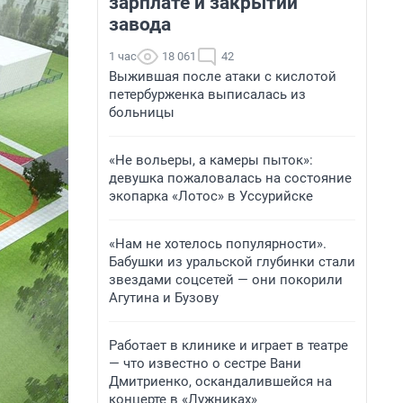
зарплате и закрытии
завода
1 час
18 061
42
Выжившая после атаки с кислотой
петербурженка выписалась из
больницы
«Не вольеры, а камеры пыток»:
девушка пожаловалась на состояние
экопарка «Лотос» в Уссурийске
«Нам не хотелось популярности».
Бабушки из уральской глубинки стали
звездами соцсетей — они покорили
Агутина и Бузову
Работает в клинике и играет в театре
— что известно о сестре Вани
Дмитриенко, оскандалившейся на
концерте в «Лужниках»