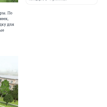
ры. По
еек,
дку для
ые