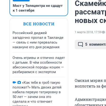
Скамейка
Мост у Телецентра не сдадут
рассмат
к 1 сентября
новых с
ВСЕ НОВОСТИ
1 марта 2018, 17:59
Российский диджей
загадочно пропал в Таиланде
— связь с ним прервалась
5
коммент
накануне его дня рождения
Очень игривы и отлично ладят
с детьми. В чём особенности
абиссинской породы кошек —
разбираемся с экспертом
Омская мэрия п
«Как тебя в гроб такую
воплотить за ф
положат?» Мать двоих детей
набила первую татуировку в
50 лет — зачем она это
Администрация 
сделала и что отвечает
общественных ме