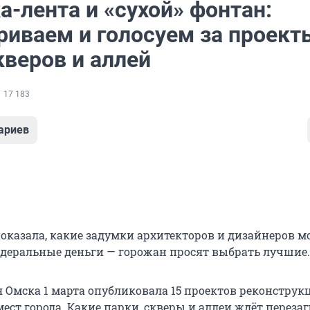
-лента и «сухой» фонтан:
риваем и голосуем за проект
кверов и аллей
17 183
ариев
оказала, какие задумки архитекторов и дизайнеров 
едеральные деньги — горожан просят выбрать лучшие.
Омска 1 марта опубликовала 15 проектов реконструк
ст города. Какие парки, скверы и аллеи ждёт перезаг