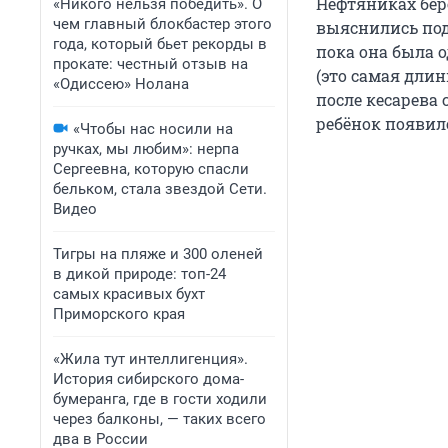
Нефтяниках бе
«Никого нельзя победить». О
чем главный блокбастер этого
выяснились подр
года, который бьет рекорды в
пока она была 
прокате: честный отзыв на
(это самая длин
«Одиссею» Нолана
после кесарева
ребёнок появилс
«Чтобы нас носили на
ручках, мы любим»: нерпа
Сергеевна, которую спасли
бельком, стала звездой Сети.
Видео
Тигры на пляже и 300 оленей
в дикой природе: топ-24
самых красивых бухт
Приморского края
«Жила тут интеллигенция».
История сибирского дома-
бумеранга, где в гости ходили
через балконы, — таких всего
два в России