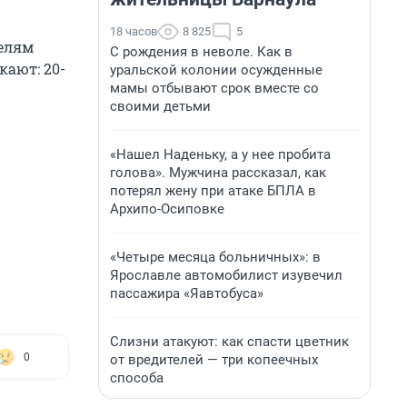
18 часов
8 825
5
телям
С рождения в неволе. Как в
кают: 20-
уральской колонии осужденные
мамы отбывают срок вместе со
своими детьми
«Нашел Наденьку, а у нее пробита
голова». Мужчина рассказал, как
потерял жену при атаке БПЛА в
Архипо-Осиповке
.
«Четыре месяца больничных»: в
Ярославле автомобилист изувечил
пассажира «Яавтобуса»
Слизни атакуют: как спасти цветник
0
от вредителей — три копеечных
способа