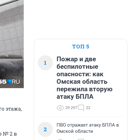
ТОП 5
Пожар и две
1
беспилотные
опасности: как
Омская область
пережила вторую
атаку БПЛА
29 297
22
о этажа,
ПВО отражает атаку БПЛА в
2
Омской области
е № 2 в