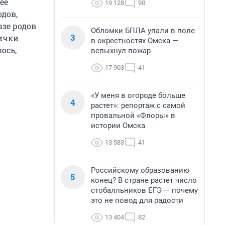
ее
19 128
90
дов,
азе родов
Обломки БПЛА упали в поле
3
мички
в окрестностях Омска —
лось,
вспыхнул пожар
17 903
41
«У меня в огороде больше
4
растет»: репортаж с самой
провальной «Флоры» в
истории Омска
13 583
41
Российскому образованию
5
конец? В стране растет число
стобалльников ЕГЭ — почему
это не повод для радости
13 404
82