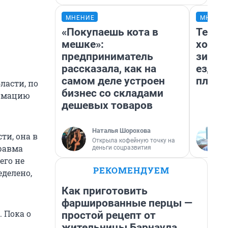
МНЕНИЕ
МНЕНИ
«Покупаешь кота в
Тепло
мешке»:
холод
предприниматель
зимой
рассказала, как на
ездит
самом деле устроен
плюсы
ласти, по
бизнес со складами
нимацию
дешевых товаров
Наталья Шорохова
ти, она в
Открыла кофейную точку на
травма
деньги соцразвития
его не
РЕКОМЕНДУЕМ
еделено,
Как приготовить
фаршированные перцы —
 Пока о
простой рецепт от
жительницы Барнаула