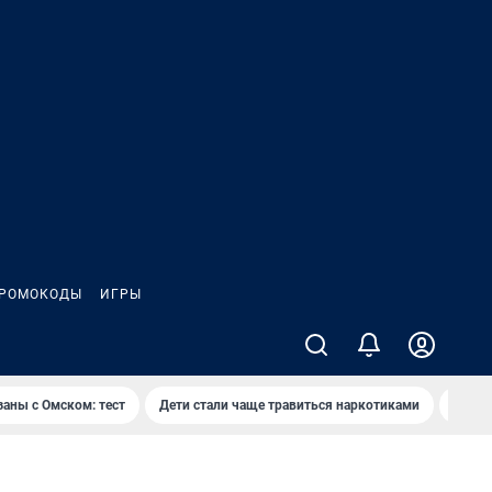
РОМОКОДЫ
ИГРЫ
заны с Омском: тест
Дети стали чаще травиться наркотиками
Появя