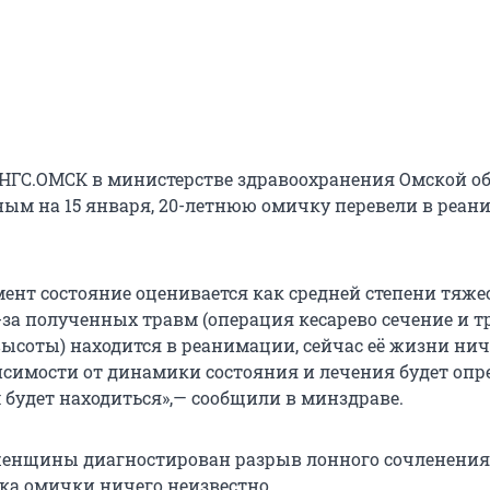
 НГС.ОМСК в министерстве здравоохранения Омской об
ым на 15 января, 20-летнюю омичку перевели в реа
ент состояние оценивается как средней степени тяжес
з-за полученных травм (операция кесарево сечение и 
высоты) находится в реанимации, сейчас её жизни нич
висимости от динамики состояния и лечения будет опр
 будет находиться»,— сообщили в минздраве.
 женщины диагностирован разрыв лонного сочленения.
ка омички ничего неизвестно.