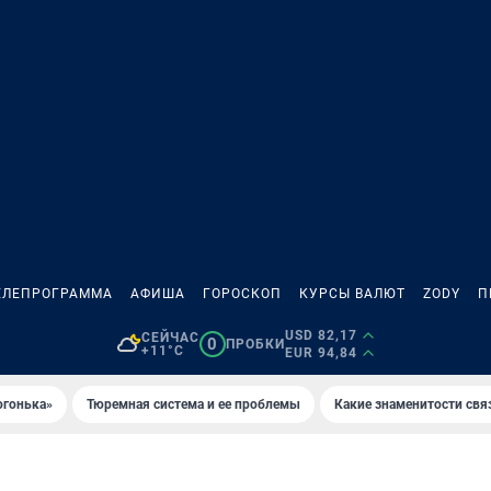
ЕЛЕПРОГРАММА
АФИША
ГОРОСКОП
КУРСЫ ВАЛЮТ
ZODY
П
USD 82,17
СЕЙЧАС
0
ПРОБКИ
+11°C
EUR 94,84
огонька»
Тюремная система и ее проблемы
Какие знаменитости свя