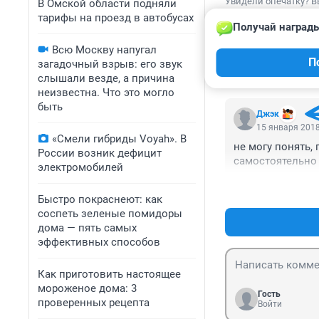
Увидели опечатку? В
В Омской области подняли
тарифы на проезд в автобусах
Получай награды
Всю Москву напугал
П
загадочный взрыв: его звук
КОММЕНТАР
слышали везде, а причина
неизвестна. Что это могло
быть
Джэк
15 января 2018
«Смели гибриды Voyah». В
не могу понять, 
России возник дефицит
самостоятельно
электромобилей
Быстро покраснеют: как
соспеть зеленые помидоры
дома — пять самых
эффективных способов
Как приготовить настоящее
мороженое дома: 3
Гость
проверенных рецепта
Войти