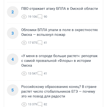
ПВО отражает атаку БПЛА в Омской области
2
19 106
90
Обломки БПЛА упали в поле в окрестностях
3
Омска — вспыхнул пожар
17 875
41
«У меня в огороде больше растет»: репортаж
4
с самой провальной «Флоры» в истории
Омска
13 547
41
Российскому образованию конец? В стране
5
растет число стобалльников ЕГЭ — почему
это не повод для радости
13 379
82