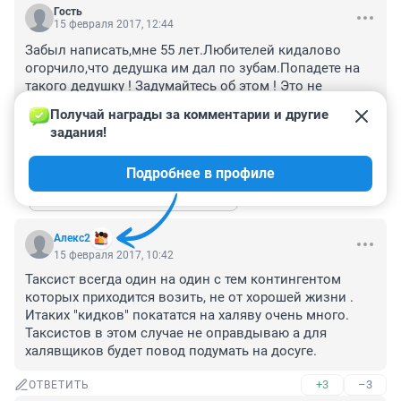
Гость
15 февраля 2017, 12:44
Забыл написать,мне 55 лет.Любителей кидалово 
огорчило,что дедушка им дал по зубам.Попадете на 
такого дедушку ! Задумайтесь об этом ! Это не 
халявщики - попробуйте содержать машину .,купить 
Получай награды за комментарии и другие 
домой что то и на ремонт не остается !
задания!
+1
–2
ОТВЕТИТЬ
1
Подробнее в профиле
Показать ещё 1 ответ
Алекс2
15 февраля 2017, 10:42
Таксист всегда один на один с тем контингентом 
которых приходится возить, не от хорошей жизни . 
Итаких "кидков" покататся на халяву очень много. 
Таксистов в этом случае не оправдываю а для 
халявщиков будет повод подумать на досуге.
+3
–3
ОТВЕТИТЬ