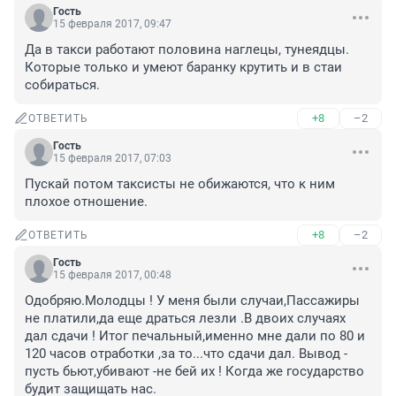
Гость
15 февраля 2017, 09:47
Да в такси работают половина наглецы, тунеядцы. 
Которые только и умеют баранку крутить и в стаи 
собираться.
+8
–2
ОТВЕТИТЬ
Гость
15 февраля 2017, 07:03
Пускай потом таксисты не обижаются, что к ним 
плохое отношение.
+8
–2
ОТВЕТИТЬ
Гость
15 февраля 2017, 00:48
Одобряю.Молодцы ! У меня были случаи,Пассажиры 
не платили,да еще драться лезли .В двоих случаях 
дал сдачи ! Итог печальный,именно мне дали по 80 и 
120 часов отработки ,за то...что сдачи дал. Вывод - 
пусть бьют,убивают -не бей их ! Когда же государство 
будит защищать нас.