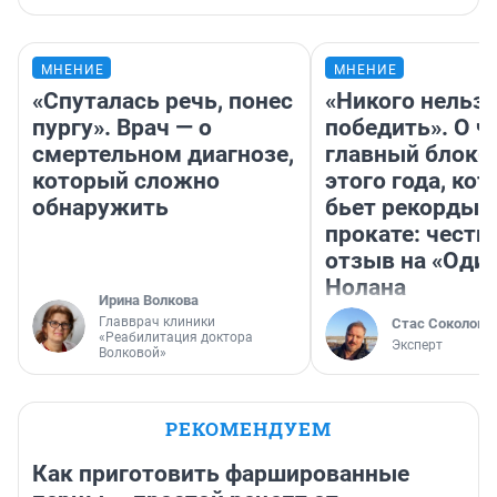
МНЕНИЕ
МНЕНИЕ
«Спуталась речь, понес
«Никого нельз
пургу». Врач — о
победить». О ч
смертельном диагнозе,
главный блокб
который сложно
этого года, ко
обнаружить
бьет рекорды 
прокате: честн
отзыв на «Оди
Нолана
Ирина Волкова
Главврач клиники
Стас Соколов
«Реабилитация доктора
Эксперт
Волковой»
РЕКОМЕНДУЕМ
Как приготовить фаршированные