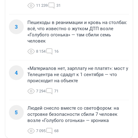
11 239
31
Пешеходы в реанимации и кровь на столбах:
3
всё, что известно о жутком ДТП возле
«Голубого огонька» — там сбили семь
человек
8 154
16
«Материалов нет, зарплату не платят»: мост у
4
Телецентра не сдадут к 1 сентября — что
происходит на объекте
7 294
71
Людей снесло вместе со светофором: на
5
островке безопасности сбили 7 человек
возле «Голубого огонька» — хроника
7 095
68