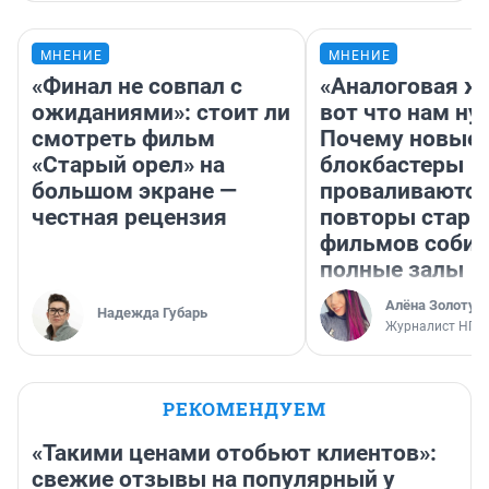
МНЕНИЕ
МНЕНИЕ
«Финал не совпал с
«Аналоговая ж
ожиданиями»: стоит ли
вот что нам ну
смотреть фильм
Почему новые
«Старый орел» на
блокбастеры
большом экране —
проваливаются,
честная рецензия
повторы стары
фильмов соби
полные залы
Алёна Золотух
Надежда Губарь
Журналист НГС
РЕКОМЕНДУЕМ
«Такими ценами отобьют клиентов»:
свежие отзывы на популярный у