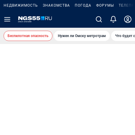
НЕДВИЖИМОСТЬ
ЗНАКОМСТВА
ПОГОДА
ФОРУМЫ
ТЕЛЕПР
Беспилотная опасность
Нужен ли Омску метротрам
Что будет 