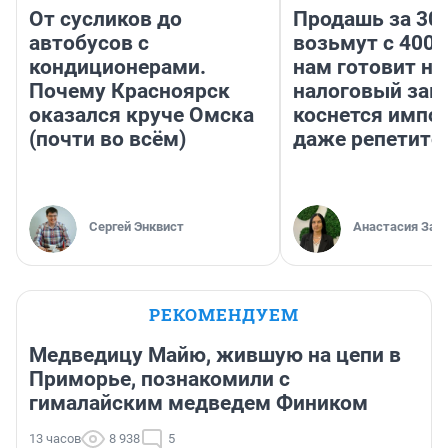
От сусликов до
Продашь за 300
автобусов с
возьмут с 4000
кондиционерами.
нам готовит н
Почему Красноярск
налоговый зако
оказался круче Омска
коснется импор
(почти во всём)
даже репетито
Сергей Энквист
Анастасия Зав
РЕКОМЕНДУЕМ
Медведицу Майю, жившую на цепи в
Приморье, познакомили с
гималайским медведем Фиником
13 часов
8 938
5