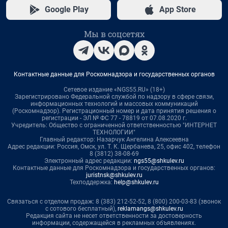
Google Play
App Store
Мы в соцсетях
Контактные данные для Роскомнадзора и государственных органов
Сетевое издание «NGS55.RU» (18+)
Зарегистрировано Федеральной службой по надзору в сфере связи,
информационных технологий и массовых коммуникаций
(Роскомнадзор). Регистрационный номер и дата принятия решения о
регистрации - ЭЛ № ФС 77 - 78819 от 07.08.2020 г.
Учредитель: Общество с ограниченной ответственностью "ИНТЕРНЕТ
ТЕХНОЛОГИИ"
Главный редактор: Назарчук Ангелина Алексеевна
Адрес редакции: Россия, Омск, ул. Т. К. Щербанева, 25, офис 402, телефон
8 (3812) 38-08-69
Электронный адрес редакции:
ngs55@shkulev.ru
Контактные данные для Роскомнадзора и государственных органов:
juristnsk@shkulev.ru
Техподдержка:
help@shkulev.ru
Связаться с отделом продаж: 8 (383) 212-52-52, 8 (800) 200-03-83 (звонок
с сотового бесплатный),
reklamangs@shkulev.ru
Редакция сайта не несет ответственности за достоверность
информации, содержащейся в рекламных объявлениях.