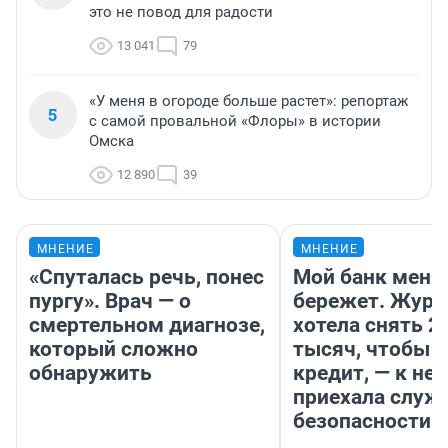
это не повод для радости
13 041
79
«У меня в огороде больше растет»: репортаж
5
с самой провальной «Флоры» в истории
Омска
12 890
39
МНЕНИЕ
МНЕНИЕ
«Спуталась речь, понес
Мой банк меня
пургу». Врач — о
бережет. Журн
смертельном диагнозе,
хотела снять 2
который сложно
тысяч, чтобы п
обнаружить
кредит, — к не
приехала служ
безопасности