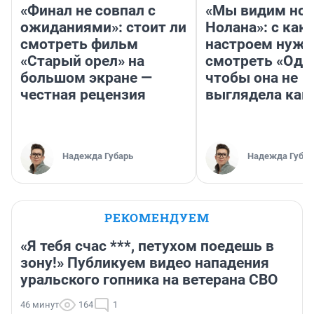
«Финал не совпал с
«Мы видим нов
ожиданиями»: стоит ли
Нолана»: с как
смотреть фильм
настроем нужн
«Старый орел» на
смотреть «Оди
большом экране —
чтобы она не
честная рецензия
выглядела как
Надежда Губарь
Надежда Губар
РЕКОМЕНДУЕМ
«Я тебя счас ***, петухом поедешь в
зону!» Публикуем видео нападения
уральского гопника на ветерана СВО
46 минут
164
1