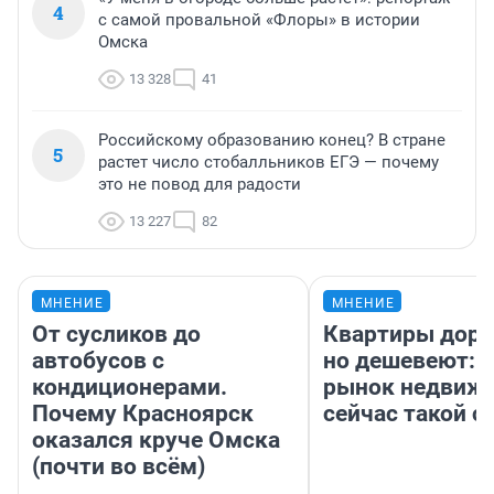
4
с самой провальной «Флоры» в истории
Омска
13 328
41
Российскому образованию конец? В стране
5
растет число стобалльников ЕГЭ — почему
это не повод для радости
13 227
82
МНЕНИЕ
МНЕНИЕ
От сусликов до
Квартиры дор
автобусов с
но дешевеют: 
кондиционерами.
рынок недвиж
Почему Красноярск
сейчас такой 
оказался круче Омска
(почти во всём)