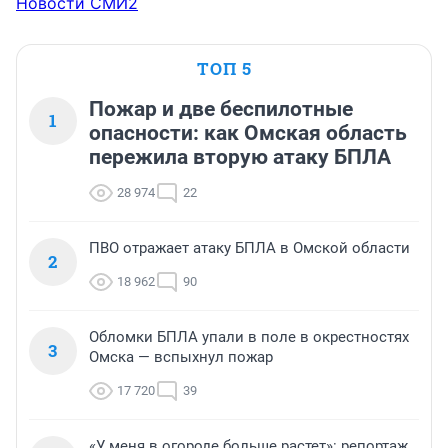
Новости СМИ2
ТОП 5
Пожар и две беспилотные
1
опасности: как Омская область
пережила вторую атаку БПЛА
28 974
22
ПВО отражает атаку БПЛА в Омской области
2
18 962
90
Обломки БПЛА упали в поле в окрестностях
3
Омска — вспыхнул пожар
17 720
39
«У меня в огороде больше растет»: репортаж