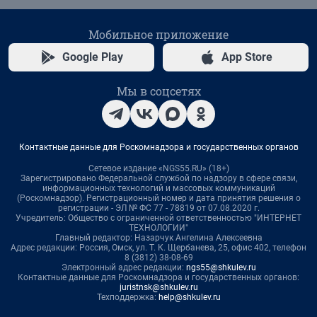
Мобильное приложение
Google Play
App Store
Мы в соцсетях
Контактные данные для Роскомнадзора и государственных органов
Сетевое издание «NGS55.RU» (18+)
Зарегистрировано Федеральной службой по надзору в сфере связи,
информационных технологий и массовых коммуникаций
(Роскомнадзор). Регистрационный номер и дата принятия решения о
регистрации - ЭЛ № ФС 77 - 78819 от 07.08.2020 г.
Учредитель: Общество с ограниченной ответственностью "ИНТЕРНЕТ
ТЕХНОЛОГИИ"
Главный редактор: Назарчук Ангелина Алексеевна
Адрес редакции: Россия, Омск, ул. Т. К. Щербанева, 25, офис 402, телефон
8 (3812) 38-08-69
Электронный адрес редакции:
ngs55@shkulev.ru
Контактные данные для Роскомнадзора и государственных органов:
juristnsk@shkulev.ru
Техподдержка:
help@shkulev.ru