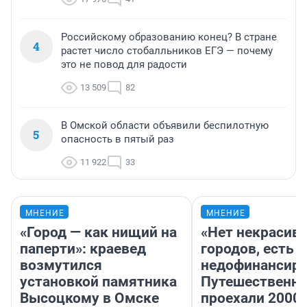
Российскому образованию конец? В стране
4
растет число стобалльников ЕГЭ — почему
это не повод для радости
13 509
82
В Омской области объявили беспилотную
5
опасность в пятый раз
11 922
33
МНЕНИЕ
МНЕНИЕ
«Город — как нищий на
«Нет некрасив
паперти»: краевед
городов, есть
возмутился
недофинансиро
установкой памятника
Путешественн
Высоцкому в Омске
проехали 2000