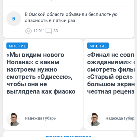
В Омской области объявили беспилотную
5
опасность в пятый раз
12 011
33
МНЕНИЕ
МНЕНИЕ
«Мы видим нового
«Финал не совпа
Нолана»: с каким
ожиданиями»: с
настроем нужно
смотреть филь
смотреть «Одиссею»,
«Старый орел» 
чтобы она не
большом экран
выглядела как фиаско
честная реценз
Надежда Губарь
Надежда Губарь