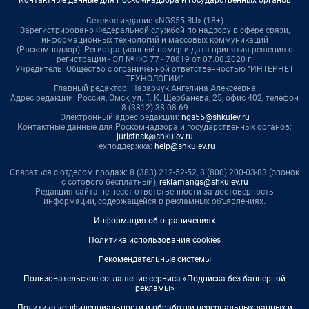
Контактные данные для Роскомнадзора и государственных органов
Сетевое издание «NGS55.RU» (18+)
Зарегистрировано Федеральной службой по надзору в сфере связи,
информационных технологий и массовых коммуникаций
(Роскомнадзор). Регистрационный номер и дата принятия решения о
регистрации - ЭЛ № ФС 77 - 78819 от 07.08.2020 г.
Учредитель: Общество с ограниченной ответственностью "ИНТЕРНЕТ
ТЕХНОЛОГИИ"
Главный редактор: Назарчук Ангелина Алексеевна
Адрес редакции: Россия, Омск, ул. Т. К. Щербанева, 25, офис 402, телефон
8 (3812) 38-08-69
Электронный адрес редакции:
ngs55@shkulev.ru
Контактные данные для Роскомнадзора и государственных органов:
juristnsk@shkulev.ru
Техподдержка:
help@shkulev.ru
Связаться с отделом продаж: 8 (383) 212-52-52, 8 (800) 200-03-83 (звонок
с сотового бесплатный),
reklamangs@shkulev.ru
Редакция сайта не несет ответственности за достоверность
информации, содержащейся в рекламных объявлениях.
Информация об ограничениях
Политика использования cookies
Рекомендательные системы
Пользовательское соглашение сервиса «Подписка без баннерной
рекламы»
Политика конфиденциальности и обработки персональных данных и