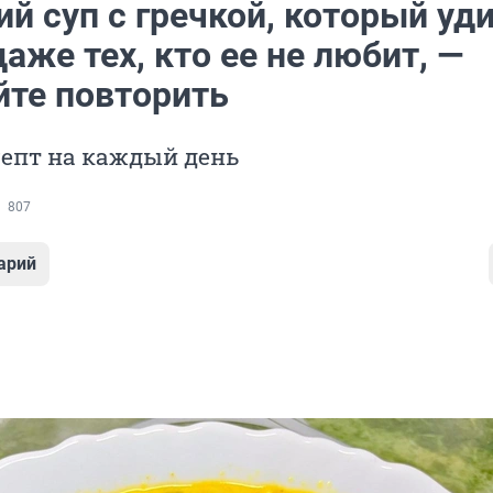
й суп с гречкой, который уд
аже тех, кто ее не любит, —
йте повторить
цепт на каждый день
807
арий