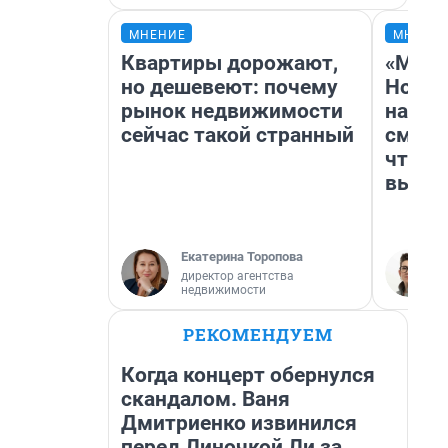
МНЕНИЕ
МНЕНИ
Квартиры дорожают,
«Мы в
но дешевеют: почему
Нолан
рынок недвижимости
настр
сейчас такой странный
смотр
чтобы
выгля
Екатерина Торопова
директор агентства
недвижимости
РЕКОМЕНДУЕМ
Когда концерт обернулся
скандалом. Ваня
Дмитриенко извинился
перед Линочкой Ли за