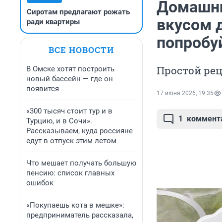
Домашни
Сиротам предлагают рожать
вкусом д
ради квартиры
попробу
ВСЕ НОВОСТИ
Простой ре
В Омске хотят построить
новый бассейн — где он
появится
17 июня 2026, 19:35
«300 тысяч стоит тур и в
1
коммент
Турцию, и в Сочи».
Рассказываем, куда россияне
едут в отпуск этим летом
Что мешает получать большую
пенсию: список главных
ошибок
«Покупаешь кота в мешке»:
предприниматель рассказала,