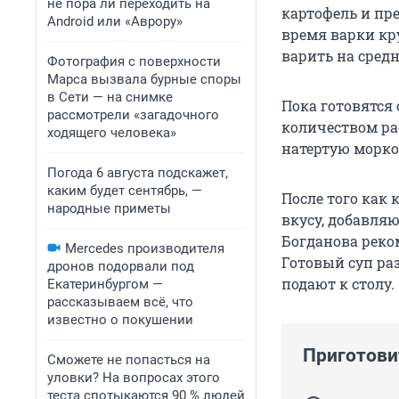
не пора ли переходить на
картофель и пр
Android или «Аврору»
время варки кру
варить на средн
Фотография с поверхности
Марса вызвала бурные споры
в Сети — на снимке
Пока готовятся
рассмотрели «загадочного
количеством ра
ходящего человека»
натертую морк
Погода 6 августа подскажет,
каким будет сентябрь, —
После того как 
народные приметы
вкусу, добавля
Богданова реко
Mercedes производителя
Готовый суп ра
дронов подорвали под
подают к столу.
Екатеринбургом —
рассказываем всё, что
известно о покушении
Приготови
Сможете не попасться на
уловки? На вопросах этого
теста спотыкаются 90 % людей