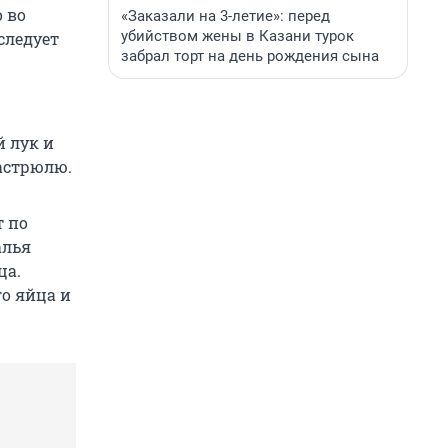
 во
«Заказали на 3-летие»: перед
убийством жены в Казани турок
следует
забрал торт на день рождения сына
 лук и
астрюлю.
т по
алья
ца.
о яйца и