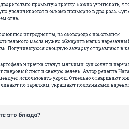
едварительно промытую гречку. Важно учитывать, что
па увеличивается в объеме примерно в два раза. Суп 
ем огне.
 основные ингредиенты, на сковороде с небольшим
стительного масла нужно обжарить мелко нарезанный
овь. Получившуюся овощную зажарку отправляют в к
картофель и гречка станут мягкими, суп солят и перча
ют лавровый лист и свежую зелень. Автор рецепта Нат
мендует использовать укроп. Отдельно отваривают яй
зливают по тарелкам, украшают половинками вареног
те это блюдо?