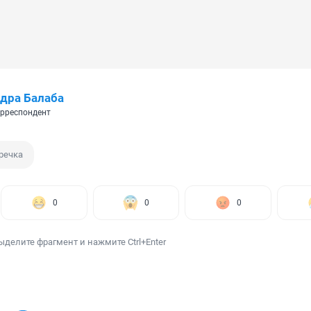
дра Балаба
рреспондент
речка
0
0
0
ыделите фрагмент и нажмите Ctrl+Enter