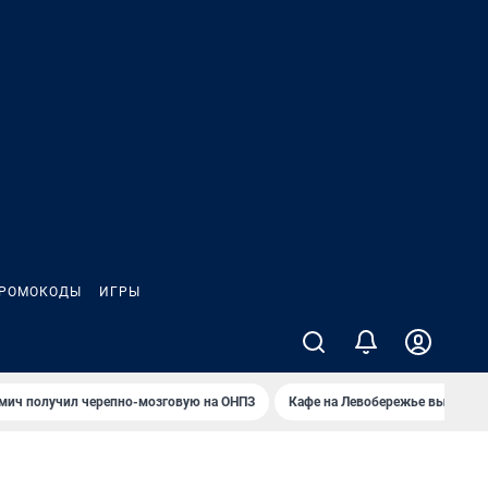
РОМОКОДЫ
ИГРЫ
мич получил черепно-мозговую на ОНПЗ
Кафе на Левобережье выгорело