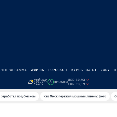
ЕЛЕПРОГРАММА
АФИША
ГОРОСКОП
КУРСЫ ВАЛЮТ
ZODY
П
USD 80,93
СЕЙЧАС
3
ПРОБКИ
+22°C
EUR 93,19
es заработал под Омском
Как Омск пережил мощный ливень: фото
О