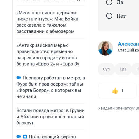
Да
«Меня постоянно держали
Нет
ниже плинтуса»: Миа Бойка
рассказала о тяжелом
расставании с абьюзером
Алексан
«Антикризисная мера»:
Старший ко
правительство временно
разрешило продажу и ввоз
бензина «Евро-2» и «Евро-3»
Суп
Еда
Г
Паспарту работал в метро, а
Фура был продюсером: тайны
«Форта Боярд», о которых вы
1
не знали
Увидели опечатку? В
Встали поезда метро: в Грузии
и Абхазии произошел полный
блэкаут
Полыхающий фургон