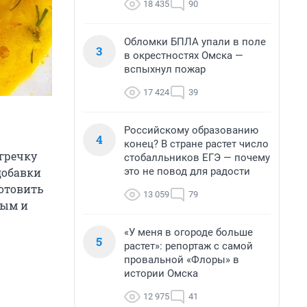
18 435
90
Обломки БПЛА упали в поле
3
в окрестностях Омска —
вспыхнул пожар
17 424
39
Российскому образованию
4
конец? В стране растет число
 гречку
стобалльников ЕГЭ — почему
это не повод для радости
добавки
готовить
13 059
79
ным и
«У меня в огороде больше
5
растет»: репортаж с самой
провальной «Флоры» в
истории Омска
12 975
41