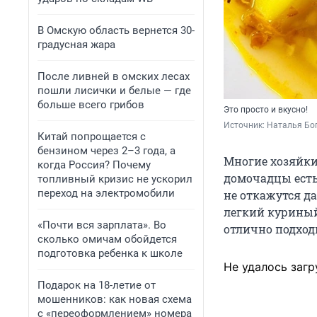
В Омскую область вернется 30-
градусная жара
После ливней в омских лесах
пошли лисички и белые — где
больше всего грибов
Это просто и вкусно!
Источник: 
Наталья Бог
Китай попрощается с
бензином через 2–3 года, а
Многие хозяйки
когда Россия? Почему
домочадцы есть 
топливный кризис не ускорил
переход на электромобили
не откажутся д
легкий куриный
«Почти вся зарплата». Во
отлично подходи
сколько омичам обойдется
подготовка ребенка к школе
Не удалось загр
Подарок на 18-летие от
мошенников: как новая схема
с «переоформлением» номера