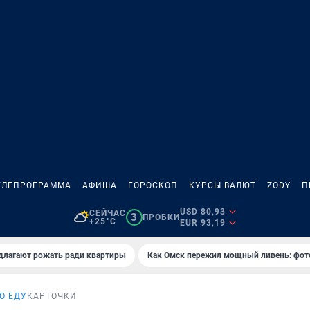
ЕЛЕПРОГРАММА
АФИША
ГОРОСКОП
КУРСЫ ВАЛЮТ
ZODY
П
USD 80,93
СЕЙЧАС
3
ПРОБКИ
+25°C
EUR 93,19
длагают рожать ради квартиры
Как Омск пережил мощный ливень: фот
О ЕДУ
КАРТОЧКИ