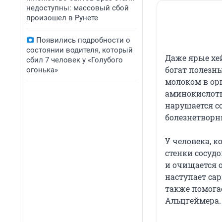
недоступны: массовый сбой
произошел в Рунете
Появились подробности о
состоянии водителя, который
Даже ярые хе
сбил 7 человек у «Голубого
богат полезн
огонька»
молоком в орг
аминокислоты
нарушается со
болезнетворн
У человека, 
стенки сосуд
и очищается 
наступает са
также помогае
Альцгеймера.