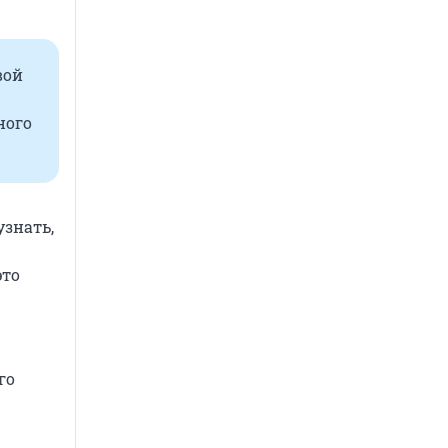
вой
ного
узнать,
это
го