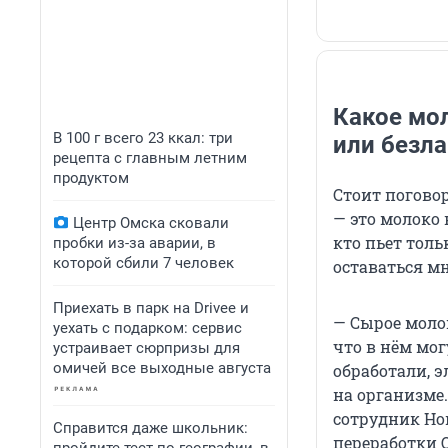
Какое мол
В 100 г всего 23 ккал: три
или безл
рецепта с главным летним
продуктом
Стоит погово
— это молоко
Центр Омска сковали
кто пьет тол
пробки из-за аварии, в
которой сбили 7 человек
оставаться м
Приехать в парк на Drivee и
— Сырое моло
уехать с подарком: сервис
что в нём мог
устраивает сюрпризы для
омичей все выходные августа
обработали, 
на организме
сотрудник Но
Справится даже школьник:
переработки 