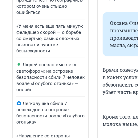
пройдите тест по географии, в
котором очень стыдно
ошибиться
Оксана Фи
«У меня есть еще пять минут»:
промышлен
фельдшер скорой — о борьбе
производс
со смертью, самых сложных
вызовах и чувстве
масла, сыр
безысходности
Людей снесло вместе со
Врачи советую
светофором: на островке
в каких усло
безопасности сбили 7 человек
возле «Голубого огонька» —
обезопасить с
онлайн
убьет часть в
Легковушка сбила 7
пешеходов на островке
безопасности возле «Голубого
Кроме того, н
огонька»
молока выше,
«Нарушение со стороны