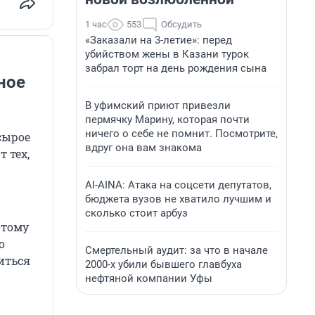
1 час
553
Обсудить
«Заказали на 3-летие»: перед
убийством жены в Казани турок
забрал торт на день рождения сына
ное
В уфимский приют привезли
пермячку Марину, которая почти
ничего о себе не помнит. Посмотрите,
 сырое
вдруг она вам знакома
 тех,
AI-AINA: Атака на соцсети депутатов,
бюджета вузов не хватило лучшим и
сколько стоит арбуз
отому
о
Смертельный аудит: за что в начале
иться
2000-х убили бывшего главбуха
нефтяной компании Уфы