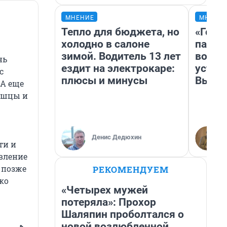
МНЕНИЕ
МНЕНИ
Тепло для бюджета, но
«Горо
холодно в салоне
папер
зимой. Водитель 13 лет
возму
нь
ездит на электрокаре:
устан
с
плюсы и минусы
Высоц
 А еще
мышцы и
Денис Дедюхин
ти и
авление
 позже
РЕКОМЕНДУЕМ
ко
«Четырех мужей
потеряла»: Прохор
Шаляпин проболтался о
новой возлюбленной