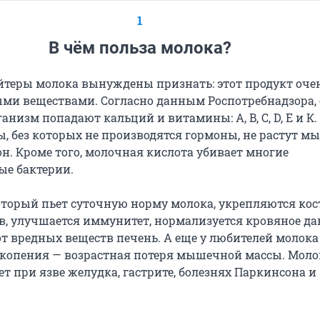
1
В чём польза молока?
йтеры молока вынуждены признать: этот продукт оче
ыми веществами. Согласно данным Роспотребнадзора, 
анизм попадают кальций и витамины: A, B, C, D, E и К.
, без которых не производятся гормоны, не растут 
н. Кроме того, молочная кислота убивает многие
ые бактерии.
который пьет суточную норму молока, укрепляются кос
ов, улучшается иммунитет, нормализуется кровяное д
от вредных веществ печень. А еще у любителей молока
ркопения — возрастная потеря мышечной массы. Моло
т при язве желудка, гастрите, болезнях Паркинсона и