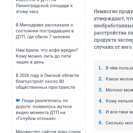
Ленинградской площади к
Немногие проду
этому часу
утверждают, что
В Минздраве рассказали о
необработанным
состоянии пострадавших в
расстройства п
ДТП, где сбили 7 человек
продукта экспер
случаях от него
Нам врали, что кофе вреден?
Кому можно пить до пяти
чашек в день
В чём польз
В 2026 году в Омской области
Какое молок
благоустроят около 80
общественных пространств
Молоко мож
Люди разлетелись по
Кому нельзя
дороге: появилось жуткое
И все-таки 
видео момента ДТП на
«Голубом огоньке»
Сколько мол
Множество сайтов враз стали