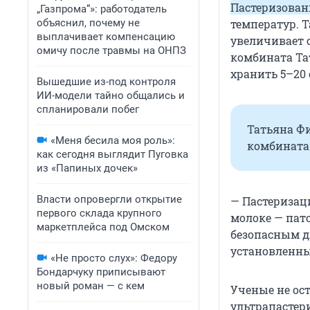
Пастеризован
„Газпрома“»: работодатель
объяснил, почему не
температур. Т
выплачивает компенсацию
увеличивает 
омичу после травмы на ОНПЗ
комбината Та
хранить 5–20 
Вышедшие из-под контроля
ИИ-модели тайно общались и
спланировали побег
Татьяна Ф
«Меня бесила моя роль»:
комбината 
как сегодня выглядит Пуговка
из «Папиных дочек»
Власти опровергли открытие
— Пастеризац
первого склада крупного
молоке — пат
маркетплейса под Омском
безопасным д
установленны
«Не просто слух»: Федору
Бондарчуку приписывают
новый роман — с кем
Ученые не ос
ультрапастери