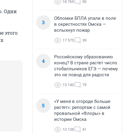
18 769
90
о. Одни
Обломки БПЛА упали в поле
3
в окрестностях Омска —
вспыхнул пожар
е этого
их
17 575
39
Российскому образованию
4
конец? В стране растет число
стобалльников ЕГЭ — почему
это не повод для радости
13 140
79
«У меня в огороде больше
5
растет»: репортаж с самой
провальной «Флоры» в
истории Омска
13 138
41