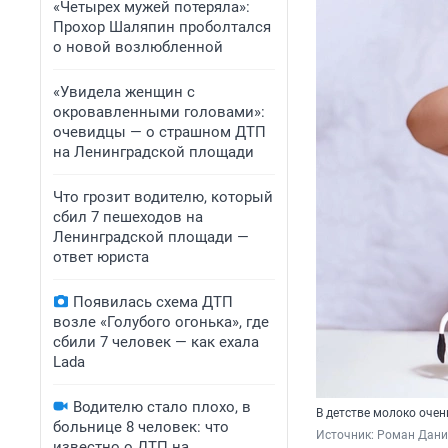
«Четырех мужей потеряла»:
Прохор Шаляпин проболтался
о новой возлюбленной
«Увидела женщин с
окровавленными головами»:
очевидцы — о страшном ДТП
на Ленинградской площади
Что грозит водителю, который
сбил 7 пешеходов на
Ленинградской площади —
ответ юриста
Появилась схема ДТП
возле «Голубого огонька», где
сбили 7 человек — как ехала
Lada
Водителю стало плохо, в
В детстве молоко очен
больнице 8 человек: что
Источник: 
Роман Данил
известно о ДТП на