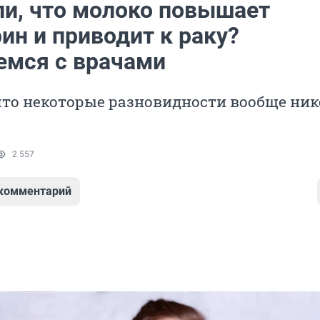
ли, что молоко повышает
ин и приводит к раку?
емся с врачами
что некоторые разновидности вообще ни
2 557
 комментарий