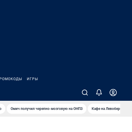
РОМОКОДЫ
ИГРЫ
о
Омич получил черепно-мозговую на ОНПЗ
Кафе на Левобережье в