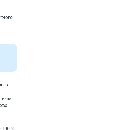
чного
в в
ниям,
ова.
100 °C.