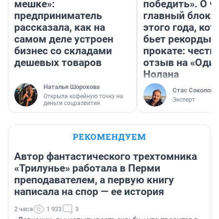
мешке»:
победить». О ч
предприниматель
главный блокб
рассказала, как на
этого года, ко
самом деле устроен
бьет рекорды 
бизнес со складами
прокате: честн
дешевых товаров
отзыв на «Оди
Нолана
Наталья Шорохова
Стас Соколов
Открыла кофейную точку на
Эксперт
деньги соцразвития
РЕКОМЕНДУЕМ
Автор фантастического трехтомника
«Трилунье» работала в Перми
преподавателем, а первую книгу
написала на спор — ее история
2 часа
1 923
3