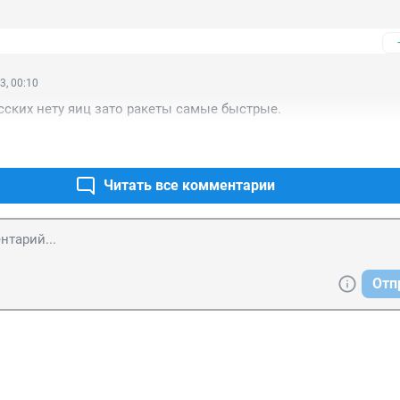
м
3, 00:10
усских нету яиц зато ракеты самые быстрые.
Читать все комментарии
Отп