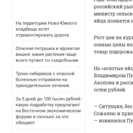
российский рын
министр сельск
яйца появятся 
На территории Ново-Южного
кладбища хотят
отремонтировать дороги
Рост цен на ку
осенью цены взл
Опасная петрушка и ядовитая
товар подорожал
вишня: какие растения чаще
всего путают со съедобными
На «золотые яй
Троих сибиряков с опасной
Владимиром Пут
болезнью отправили на
Акопова и расск
принудительное лечение
сотен рублей.
За 5 дней до 100 тысяч рублей:
какую подработку предлагают
— Ситуация, без
на Восточном экономическом
Сожалею и прино
форуме и сколько за что
— извинился Пу
обещают