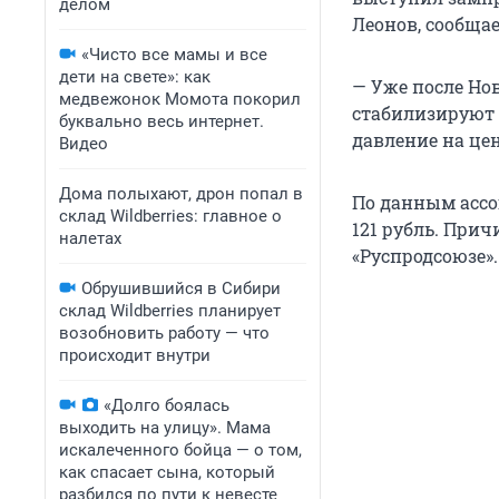
делом
Леонов, сообщае
«Чисто все мамы и все
дети на свете»: как
— Уже после Но
медвежонок Момота покорил
стабилизируют 
буквально весь интернет.
давление на це
Видео
Дома полыхают, дрон попал в
По данным ассо
склад Wildberries: главное о
121 рубль. Прич
налетах
«Руспродсоюзе».
Обрушившийся в Сибири
склад Wildberries планирует
возобновить работу — что
происходит внутри
«Долго боялась
выходить на улицу». Мама
искалеченного бойца — о том,
как спасает сына, который
разбился по пути к невесте