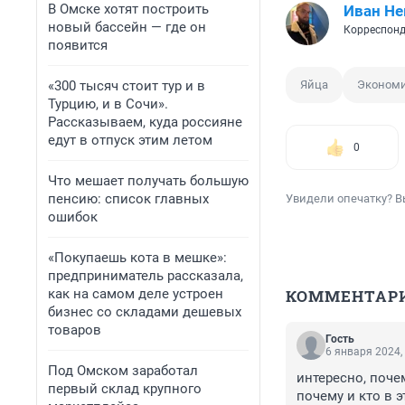
В Омске хотят построить
Иван Не
новый бассейн — где он
Корреспонд
появится
«300 тысяч стоит тур и в
Яйца
Эконом
Турцию, и в Сочи».
Рассказываем, куда россияне
едут в отпуск этим летом
0
Что мешает получать большую
пенсию: список главных
Увидели опечатку? В
ошибок
«Покупаешь кота в мешке»:
предприниматель рассказала,
как на самом деле устроен
КОММЕНТАР
бизнес со складами дешевых
товаров
Гость
6 января 2024,
Под Омском заработал
интересно, поче
первый склад крупного
почему и кто в э