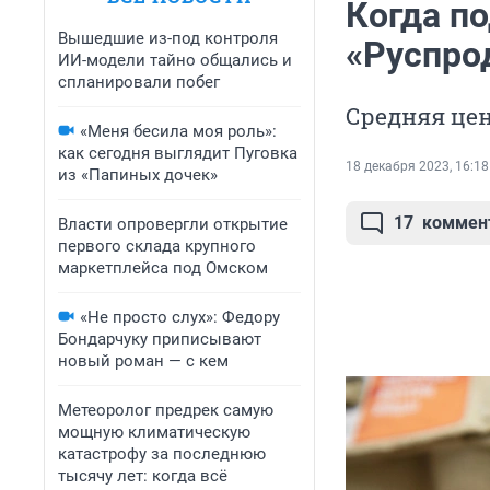
Когда п
Вышедшие из-под контроля
«Руспро
ИИ-модели тайно общались и
спланировали побег
Средняя цен
«Меня бесила моя роль»:
как сегодня выглядит Пуговка
18 декабря 2023, 16:18
из «Папиных дочек»
17
коммен
Власти опровергли открытие
первого склада крупного
маркетплейса под Омском
«Не просто слух»: Федору
Бондарчуку приписывают
новый роман — с кем
Метеоролог предрек самую
мощную климатическую
катастрофу за последнюю
тысячу лет: когда всё