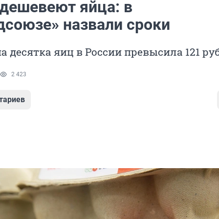
одешевеют яйца: в
дсоюзе» назвали сроки
а десятка яиц в России превысила 121 ру
2 423
тариев