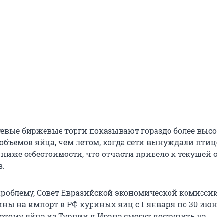
етевые биржевые торги показывают гораздо более выс
 объемов яйца, чем летом, когда сети вынуждали птиц
 ниже себестоимости, что отчасти привело к текущей 
в.
роблему, Совет Евразийской экономической комисси
ны на импорт в РФ куриных яиц с 1 января по 30 июн
 этому яйца из Турции и Ирана смогут поступить на