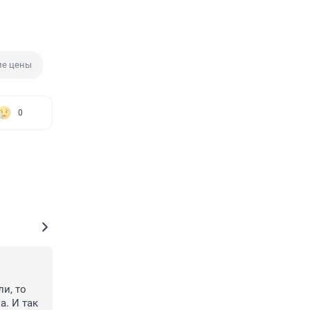
е цены
0
и, то 
. И так 