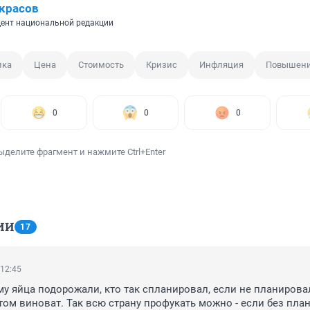
красов
ент национальной редакции
ика
Цена
Стоимость
Кризис
Инфляция
Повышени
0
0
0
ыделите фрагмент и нажмите Ctrl+Enter
ИИ
17
 12:45
му яйца подорожали, кто так спланировал, если не планировал
том виноват. Так всю страну профукать можно - если без плана