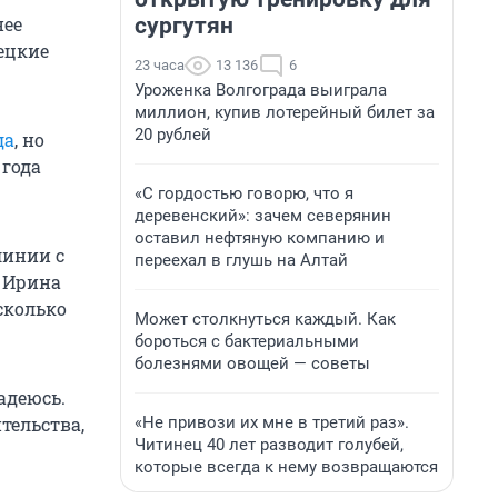
сургутян
нее
ецкие
23 часа
13 136
6
Уроженка Волгограда выиграла
миллион, купив лотерейный билет за
20 рублей
да
, но
 года
«С гордостью говорю, что я
деревенский»: зачем северянин
оставил нефтяную компанию и
линии с
переехал в глушь на Алтай
 Ирина
есколько
Может столкнуться каждый. Как
бороться с бактериальными
болезнями овощей — советы
адеюсь.
«Не привози их мне в третий раз».
тельства,
Читинец 40 лет разводит голубей,
которые всегда к нему возвращаются