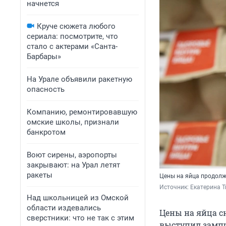
начнется
Круче сюжета любого
сериала: посмотрите, что
стало с актерами «Санта-
Барбары»
На Урале объявили ракетную
опасность
Компанию, ремонтировавшую
омские школы, признали
банкротом
Воют сирены, аэропорты
закрывают: на Урал летят
ракеты
Цены на яйца продолж
Источник: 
Екатерина Т
Над школьницей из Омской
области издевались
Цены на яйца сн
сверстники: что не так с этим
выступил зампр