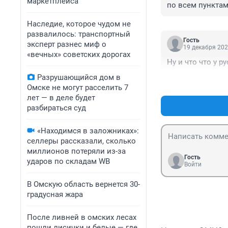
маркетплейса
по всем пункта
Наследие, которое чудом не
развалилось: транспортный
Гость
эксперт разнес миф о
19 декабря 202
«вечных» советских дорогах
Ну и что что у р
Разрушающийся дом в
Омске не могут расселить 7
лет — в деле будет
разбираться суд
«Находимся в заложниках»:
селлеры рассказали, сколько
миллионов потеряли из-за
Гость
ударов по складам WB
Войти
В Омскую область вернется 30-
градусная жара
После ливней в омских лесах
пошли лисички и белые — где