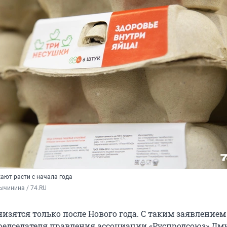
ают расти с начала года
ычинина / 74.RU
изятся только после Нового года. С таким заявлением
едседателя правления ассоциации «Руспродсоюз» Дм