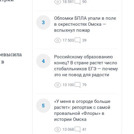
18 591
90
Обломки БПЛА упали в поле
3
в окрестностях Омска —
вспыхнул пожар
17 503
39
превысила
Российскому образованию
4
 в
конец? В стране растет число
стобалльников ЕГЭ — почему
это не повод для радости
13 100
79
«У меня в огороде больше
5
растет»: репортаж с самой
провальной «Флоры» в
истории Омска
13 068
41