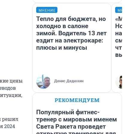
МНЕНИЕ
МНЕНИ
Тепло для бюджета, но
«Мы в
холодно в салоне
Нолан
зимой. Водитель 13 лет
настр
ездит на электрокаре:
смотр
плюсы и минусы
чтобы
выгля
окие цены
Денис Дедюхин
еводов
ситуации,
РЕКОМЕНДУЕМ
Популярный фитнес-
тренер с мировым именем
и решил
Света Ракета проведет
я 2024
открытую тренировку для