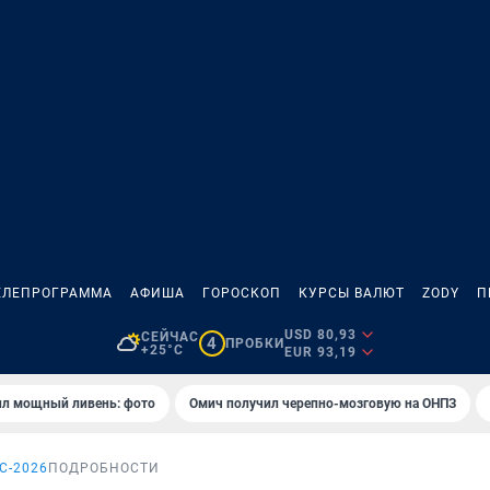
ЕЛЕПРОГРАММА
АФИША
ГОРОСКОП
КУРСЫ ВАЛЮТ
ZODY
П
USD 80,93
СЕЙЧАС
4
ПРОБКИ
+25°C
EUR 93,19
ил мощный ливень: фото
Омич получил черепно-мозговую на ОНПЗ
С-2026
ПОДРОБНОСТИ