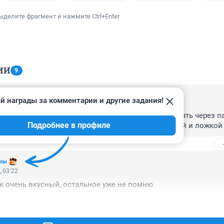
ыделите фрагмент и нажмите Ctrl+Enter
ИИ
9
й награды за комментарии и другие задания!
4, 12:48
ить,и на полигон хотя бы для начала.потом переснять через па
Подробнее в профиле
те какой довольный будет улетать.и корм кошачий и ложкой 
ыы
, 03:22
к очень вкусный, остальное уже не помню