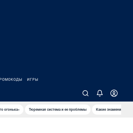
РОМОКОДЫ
ИГРЫ
го огонька»
Тюремная система и ее проблемы
Какие знаменитости 