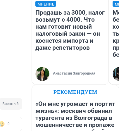
МНЕНИЕ
МНЕНИ
Продашь за 3000, налог
Мой б
возьмут с 4000. Что
береж
нам готовит новый
хотел
налоговый закон — он
тысяч
коснется импорта и
креди
даже репетиторов
приех
безоп
Анастасия Завгородняя
РЕКОМЕНДУЕМ
«Он мне угрожает и портит
Военный
жизнь»: москвич обвинил
турагента из Волгограда в
мошенничестве и пропаже
0