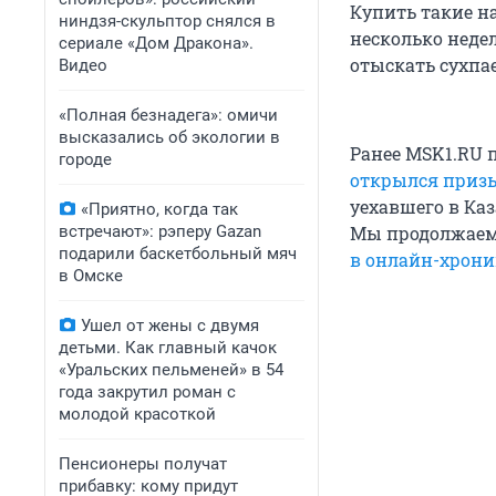
Купить такие н
ниндзя-скульптор снялся в
несколько недел
сериале «Дом Дракона».
отыскать сухпае
Видео
«Полная безнадега»: омичи
высказались об экологии в
Ранее MSK1.RU 
городе
открылся приз
уехавшего в Ка
«Приятно, когда так
встречают»: рэперу Gazan
Мы продолжаем 
подарили баскетбольный мяч
в онлайн-хрони
в Омске
Ушел от жены с двумя
детьми. Как главный качок
«Уральских пельменей» в 54
года закрутил роман с
молодой красоткой
Пенсионеры получат
прибавку: кому придут