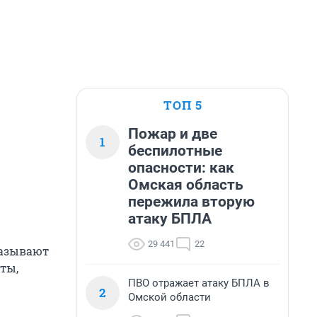
ТОП 5
Пожар и две
1
беспилотные
опасности: как
Омская область
пережила вторую
атаку БПЛА
29 441
22
называют
ты,
ПВО отражает атаку БПЛА в
2
Омской области