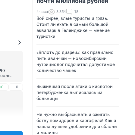
почти миллиона рублей
4 часа
3 354
18
Вой сирен, злые туристы и грязь.
Стоит ли ехать в самый большой
аквапарк в Геленджике — мнение
туристки
«Вплоть до диареи»: как правильно
пить иван-чай — новосибирский
нутрициолог подсчитал допустимое
ру 
количество чашек
соль.
Выжившая после атаки с кислотой
+0
–0
петербурженка выписалась из
больницы
Не нужно выбрасывать и сжигать
ботву помидоров и картофеля! Как я
+0
–0
нашла лучшее удобрение для яблони
и малины