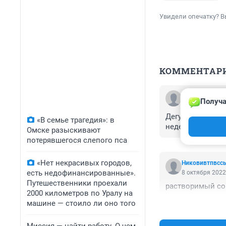
Увидели опечатку? В
КОММЕНТАР
Гость
Получа
10 февраля 202
Дегустатора обр
«В семье трагедия»: в
недель.посмотри
Омске разыскивают
потерявшегося слепого пса
«Нет некрасивых городов,
Никовивтпвсс
есть недофинансированные».
8 октября 2022
Путешественники проехали
растворимый со
2000 километров по Уралу на
машине — стоило ли оно того