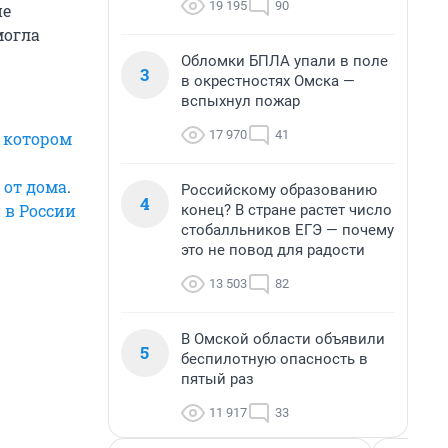
19 195
90
ие
могла
Обломки БПЛА упали в поле
3
в окрестностях Омска —
вспыхнул пожар
17 970
41
в котором
 от дома
.
Российскому образованию
4
 в России
конец? В стране растет число
стобалльников ЕГЭ — почему
это не повод для радости
13 503
82
В Омской области объявили
5
беспилотную опасность в
пятый раз
11 917
33