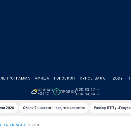
ЕЛЕПРОГРАММА
АФИША
ГОРОСКОП
КУРСЫ ВАЛЮТ
ZODY
П
USD 82,17
СЕЙЧАС
2
ПРОБКИ
+26°C
EUR 94,84
ени 2026
Сбили 7 человек — все, что известно
Разбор ДТП у «Голубо
 НА УКРАИНЕ
ОБЗОР