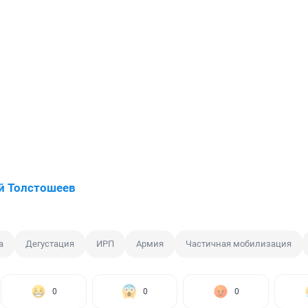
й Толстошеев
а
Дегустация
ИРП
Армия
Частичная мобилизация
0
0
0