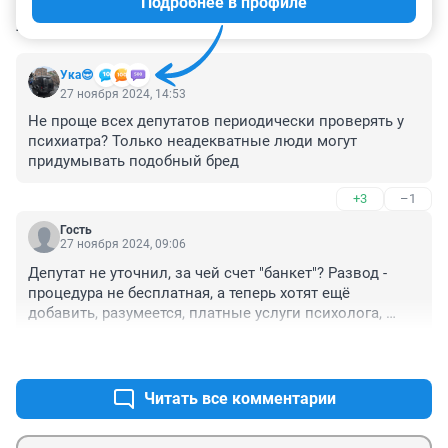
Подробнее в профиле
КОММЕНТАРИИ
3
Ука😎
27 ноября 2024, 14:53
Не проще всех депутатов периодически проверять у 
психиатра? Только неадекватные люди могут 
придумывать подобный бред
+3
–1
Гость
27 ноября 2024, 09:06
Депутат не уточнил, за чей счет "банкет"? Развод - 
процедура не бесплатная, а теперь хотят ещё 
добавить, разумеется, платные услуги психолога, 
чтобы затруднить процесс и сделать его дороже. 
+12
–1
Конечно, для депутатов с их огромными зарплатами, 
это не будет значительной суммой, а вот для рядовых 
разводящихся граждан, это будет существенным 
Читать все комментарии
удорожание процесса, тем более, что над 
сомнительной пользой психологических 