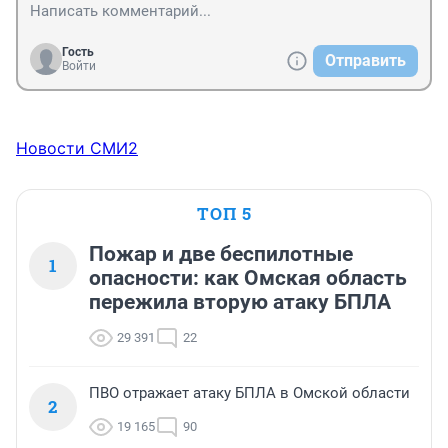
консультаций не смеется только ленивый. Это будет 
просто очередной формальностью, сделающей 
развод ещё дороже.
Гость
Отправить
Войти
Новости СМИ2
ТОП 5
Пожар и две беспилотные
1
опасности: как Омская область
пережила вторую атаку БПЛА
29 391
22
ПВО отражает атаку БПЛА в Омской области
2
19 165
90