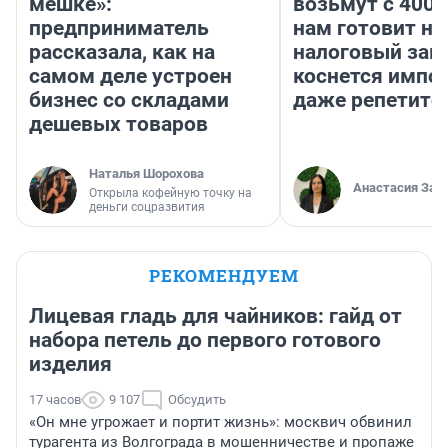
мешке»:
возьмут с 4000
предприниматель
нам готовит н
рассказала, как на
налоговый зако
самом деле устроен
коснется импор
бизнес со складами
даже репетито
дешевых товаров
Наталья Шорохова
Анастасия Зав
Открыла кофейную точку на
деньги соцразвития
РЕКОМЕНДУЕМ
Лицевая гладь для чайников: гайд от
набора петель до первого готового
изделия
17 часов
9 107
Обсудить
«Он мне угрожает и портит жизнь»: москвич обвинил
турагента из Волгограда в мошенничестве и пропаже