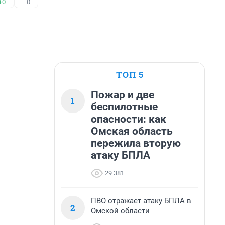
+0
–0
ТОП 5
Пожар и две
1
беспилотные
опасности: как
Омская область
пережила вторую
атаку БПЛА
29 381
ПВО отражает атаку БПЛА в
2
Омской области