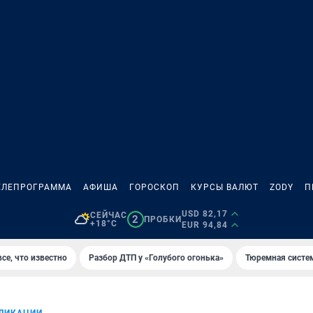
ЕЛЕПРОГРАММА
АФИША
ГОРОСКОП
КУРСЫ ВАЛЮТ
ZODY
П
USD 82,17
СЕЙЧАС
2
ПРОБКИ
+18°C
EUR 94,84
се, что известно
Разбор ДТП у «Голубого огонька»
Тюремная систе