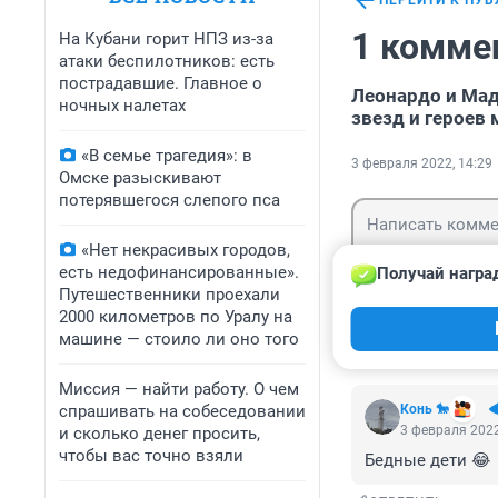
ПЕРЕЙТИ К ПУ
1 комме
На Кубани горит НПЗ из-за
атаки беспилотников: есть
пострадавшие. Главное о
Леонардо и Мад
ночных налетах
звезд и героев
«В семье трагедия»: в
3 февраля 2022, 14:29
Омске разыскивают
потерявшегося слепого пса
«Нет некрасивых городов,
есть недофинансированные».
Получай награ
Путешественники проехали
2000 километров по Уралу на
Гость
Войти
машине — стоило ли оно того
Миссия — найти работу. О чем
спрашивать на собеседовании
Конь 🐎
3 февраля 2022
и сколько денег просить,
чтобы вас точно взяли
Бедные дети 😂