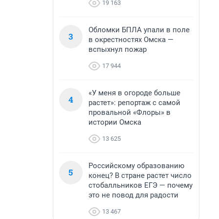
19 163
Обломки БПЛА упали в поле
3
в окрестностях Омска —
вспыхнул пожар
17 944
«У меня в огороде больше
4
растет»: репортаж с самой
провальной «Флоры» в
истории Омска
13 625
Российскому образованию
5
конец? В стране растет число
стобалльников ЕГЭ — почему
это не повод для радости
13 467