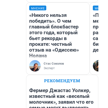
МНЕНИЕ
МНЕНИ
«Никого нельзя
«Поку
победить». О чем
мешке
главный блокбастер
предп
этого года, который
расска
бьет рекорды в
самом
прокате: честный
бизне
отзыв на «Одиссею»
дешев
Нолана
Стас Соколов
Эксперт
РЕКОМЕНДУЕМ
Фермер Джастас Уолкер,
известный как «веселый
молочник», заявил что его
семью могут выдворить