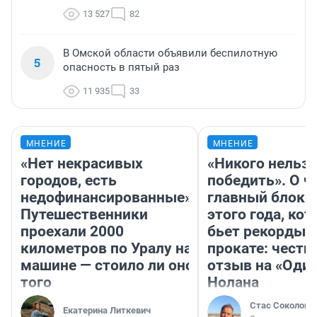
13 527
82
В Омской области объявили беспилотную
5
опасность в пятый раз
11 935
33
МНЕНИЕ
МНЕНИЕ
«Нет некрасивых
«Никого нельз
городов, есть
победить». О ч
недофинансированные».
главный блокб
Путешественники
этого года, ко
проехали 2000
бьет рекорды 
километров по Уралу на
прокате: честн
машине — стоило ли оно
отзыв на «Оди
того
Нолана
Стас Соколов
Екатерина Литкевич