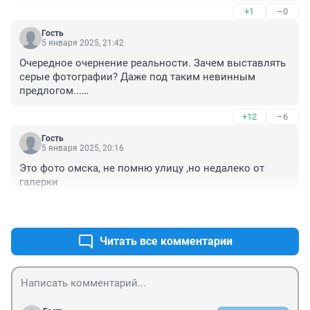
+1
–0
Гость
5 января 2025, 21:42
Очередное очернение реальности. Зачем выставлять 
серые фотографии? Даже под таким невинным 
предлогом...

Таких фото можно сделать в любом городе мира. 

+12
–6
Омск - прекрасный, в своем роде, город. Сибирский. 
Со своим неповторимым колоритом.

Гость
Мне он нравится. 

5 января 2025, 20:16
Соседний город. Всегда могучий. 

Это фото омска, не помню улицу ,но недалеко от 
Со своими колоритными и доброжелательными 
галерки
жителями.

Шлю казахский привет, и желаю всем братьям- 
+1
–0
омичам здоровья и процветания!

Живу в Казахстане, в Петропавловске.
Читать все комментарии