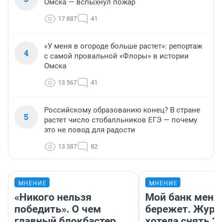
Омска — вспыхнул пожар
17 887
41
«У меня в огороде больше растет»: репортаж
4
с самой провальной «Флоры» в истории
Омска
13 567
41
Российскому образованию конец? В стране
5
растет число стобалльников ЕГЭ — почему
это не повод для радости
13 387
82
МНЕНИЕ
МНЕНИЕ
«Никого нельзя
Мой банк меня
победить». О чем
бережет. Журн
главный блокбастер
хотела снять 2