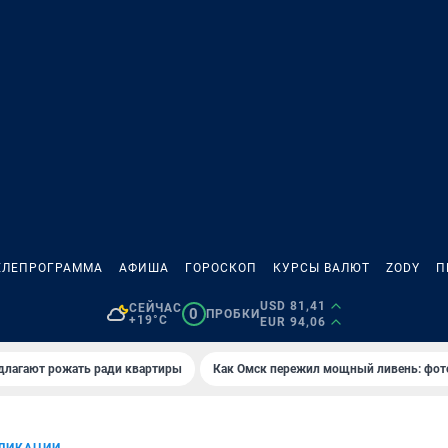
ЕЛЕПРОГРАММА
АФИША
ГОРОСКОП
КУРСЫ ВАЛЮТ
ZODY
П
USD 81,41
СЕЙЧАС
0
ПРОБКИ
+19°C
EUR 94,06
длагают рожать ради квартиры
Как Омск пережил мощный ливень: фот