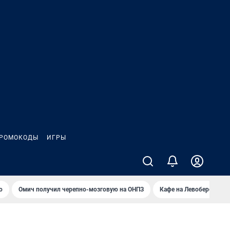
РОМОКОДЫ
ИГРЫ
о
Омич получил черепно-мозговую на ОНПЗ
Кафе на Левобережье в