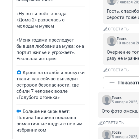
7 января 202
Гость, спасиб
«Ну вот и всё»: звезда
серости тоже 
«Дома-2» развелась с
молодым мужем
ОТВЕТИТЬ
Гость
«Меня годами преследует
10 января 20
бывшая любовница мужа: она
Очернение тол
портит жилье и угрожает».
разу не мрачн
Реальная история
ОТВЕТИТЬ
Кровь на столбе и лоскутки
ткани: как сейчас выглядит
Показат
островок безопасности, где
сбили 7 человек возле
«Голубого огонька»
Гость
5 января 2025,
Это фото омска,
Больше не скрывает:
Полина Гагарина показала
ОТВЕТИТЬ
романтичные кадры с новым
избранником
Гость
5 января 2025,