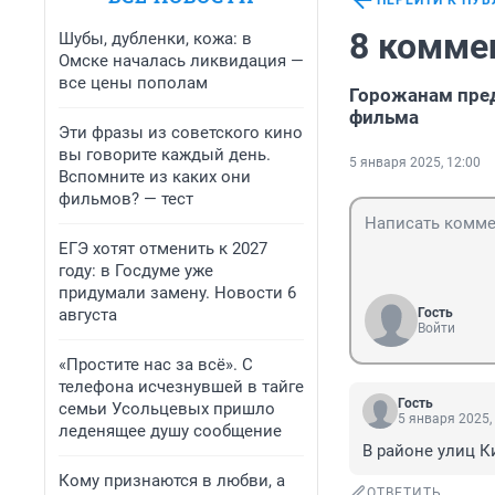
ПЕРЕЙТИ К ПУ
8 комме
Шубы, дубленки, кожа: в
Омске началась ликвидация —
все цены пополам
Горожанам пред
фильма
Эти фразы из советского кино
вы говорите каждый день.
5 января 2025, 12:00
Вспомните из каких они
фильмов? — тест
ЕГЭ хотят отменить к 2027
году: в Госдуме уже
придумали замену. Новости 6
августа
Гость
Войти
«Простите нас за всё». С
телефона исчезнувшей в тайге
Гость
семьи Усольцевых пришло
5 января 2025,
леденящее душу сообщение
В районе улиц К
Кому признаются в любви, а
ОТВЕТИТЬ