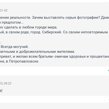
 21:42
ение реальности. Зачем выставлять серые фотографии? Даже
предлогом...

о сделать в любом городе мира. 

ый, в своем роде, город. Сибирский. Со своим неповторимым 
 

Всегда могучий. 

ритными и доброжелательными жителями.

ривет, и желаю всем братьям- омичам здоровья и процветани
не, в Петропавловске.
5, 08:22
д!