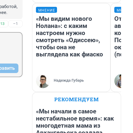
аботой, 
МНЕНИЕ
МНЕНИ
нее.
«Мы видим нового
От су
+13
–1
Нолана»: с каким
автоб
настроем нужно
конди
смотреть «Одиссею»,
Почем
чтобы она не
оказа
выглядела как фиаско
(почти
равить
Надежда Губарь
РЕКОМЕНДУЕМ
«Мы начали в самое
нестабильное время»: как
многодетная мама из
Архангельска создала