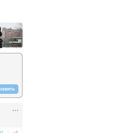
равить
+1
–0