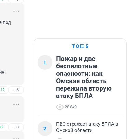
 под 
ТОП 5
Пожар и две
1
беспилотные
я!

опасности: как
Омская область
пережила вторую
+12
–6
атаку БПЛА
28 849
ПВО отражает атаку БПЛА в
2
+3
–0
Омской области