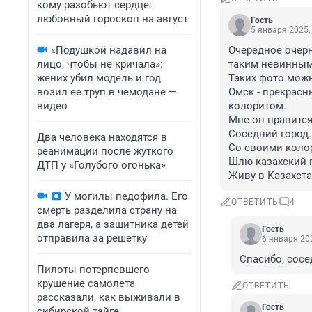
кому разобьют сердце:
любовный гороскоп на август
Гость
5 января 2025,
«Подушкой надавил на
Очередное очерн
лицо, чтобы не кричала»:
таким невинным 
жених убил модель и год
Таких фото можн
возил ее труп в чемодане —
Омск - прекрасн
видео
колоритом.

Мне он нравится.
Соседний город. 
Два человека находятся в
Со своими коло
реанимации после жуткого
Шлю казахский п
ДТП у «Голубого огонька»
Живу в Казахста
У могилы педофила. Его
ОТВЕТИТЬ
4
смерть разделила страну на
два лагеря, а защитника детей
Гость
отправила за решетку
6 января 202
Спасибо, сосе
Пилоты потерпевшего
крушение самолета
ОТВЕТИТЬ
рассказали, как выживали в
Гость
сибирской тайге