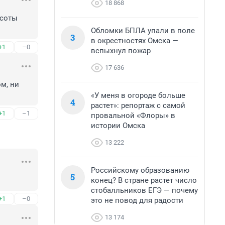
18 868
соты 
Обломки БПЛА упали в поле
3
в окрестностях Омска —
+1
–0
вспыхнул пожар
17 636
, ни 
«У меня в огороде больше
4
растет»: репортаж с самой
+1
–1
провальной «Флоры» в
истории Омска
13 222
Российскому образованию
5
конец? В стране растет число
стобалльников ЕГЭ — почему
+1
–0
это не повод для радости
13 174