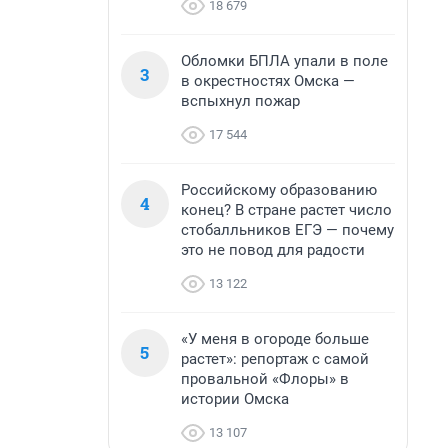
18 679
Обломки БПЛА упали в поле
3
в окрестностях Омска —
вспыхнул пожар
17 544
Российскому образованию
4
конец? В стране растет число
стобалльников ЕГЭ — почему
это не повод для радости
13 122
«У меня в огороде больше
5
растет»: репортаж с самой
провальной «Флоры» в
истории Омска
13 107