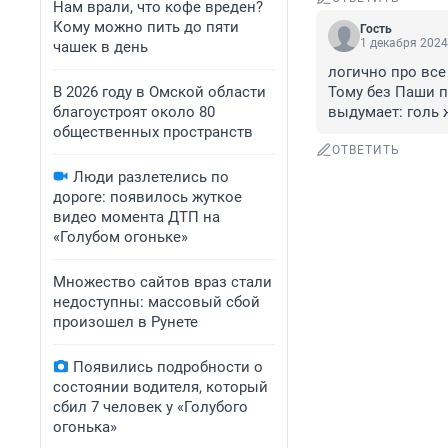
Нам врали, что кофе вреден?
Кому можно пить до пяти
Гость
1 декабря 2024
чашек в день
логично про все
В 2026 году в Омской области
Тому без Паши п
благоустроят около 80
выдумает: голь ж
общественных пространств
ОТВЕТИТЬ
Люди разлетелись по
дороге: появилось жуткое
видео момента ДТП на
«Голубом огоньке»
Множество сайтов враз стали
недоступны: массовый сбой
произошел в Рунете
Появились подробности о
состоянии водителя, который
сбил 7 человек у «Голубого
огонька»