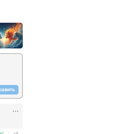
равить
+0
–0