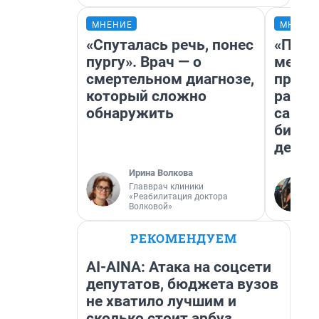
МНЕНИЕ
МНЕНИ
«Спуталась речь, понес
«Поку
пургу». Врач — о
мешке
смертельном диагнозе,
предп
который сложно
расска
обнаружить
самом
бизне
дешев
Ирина Волкова
Главврач клиники
«Реабилитация доктора
Волковой»
РЕКОМЕНДУЕМ
AI-AINA: Атака на соцсети
депутатов, бюджета вузов
не хватило лучшим и
сколько стоит арбуз