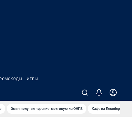
РОМОКОДЫ
ИГРЫ
о
Омич получил черепно-мозговую на ОНПЗ
Кафе на Левобережье в