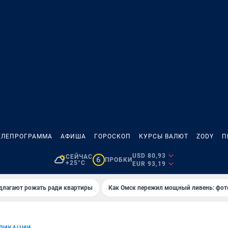
ЕЛЕПРОГРАММА
АФИША
ГОРОСКОП
КУРСЫ ВАЛЮТ
ZODY
П
USD 80,93
СЕЙЧАС
6
ПРОБКИ
+25°C
EUR 93,19
длагают рожать ради квартиры
Как Омск пережил мощный ливень: фот