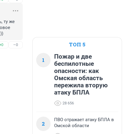
 ту же 
овое 
))
ТОП 5
+0
–0
Пожар и две
1
беспилотные
опасности: как
Омская область
пережила вторую
атаку БПЛА
28 656
ПВО отражает атаку БПЛА в
2
Омской области