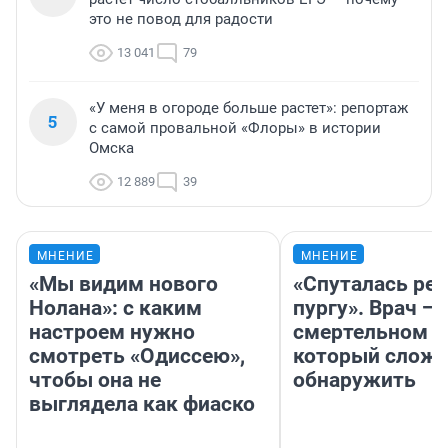
это не повод для радости
13 041
79
«У меня в огороде больше растет»: репортаж
5
с самой провальной «Флоры» в истории
Омска
12 889
39
МНЕНИЕ
МНЕНИЕ
«Мы видим нового
«Спуталась реч
Нолана»: с каким
пургу». Врач — 
настроем нужно
смертельном д
смотреть «Одиссею»,
который слож
чтобы она не
обнаружить
выглядела как фиаско