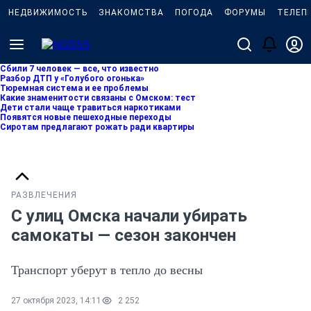
НЕДВИЖИМОСТЬ
ЗНАКОМСТВА
ПОГОДА
ФОРУМЫ
ТЕЛЕП
Сбили 7 человек — все, что известно
Разбор ДТП у «Голубого огонька»
Тюремная система и ее проблемы
Какие знаменитости связаны с Омском: тест
Дети стали чаще травиться наркотиками
Появятся новые пешеходные переходы
Сиротам предлагают рожать ради квартиры
РАЗВЛЕЧЕНИЯ
С улиц Омска начали убирать
самокаты — сезон закончен
Транспорт уберут в тепло до весны
27 октября 2023, 14:11
2 252