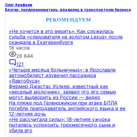
Олег Арефьев
Блогер, предприниматель, владелец в транспортном бизнесе
РЕКОМЕНДУЕМ
«Не хочется в это верить». Как сложилась
судьба «следователя на золотом Lexus» после
скандала в Екатеринбурге
18 часов
26 644
121
«Четыре месяца больничных»: в Ярославле
автомобилист изувечил пассажира
«Яавтобуса»
Фермер Джастас Уолкер, известный как
«веселый молочник», заявил что его семью
могут выдворить из России — видео
На пляже под Геленджиком при атаке БПЛА
погибли преподаватель английского языка и ее
12-летняя дочь
«Не рассчитала силы»: 18-летняя ужурка
пыталась успокоить трехмесячного сына и
убила его