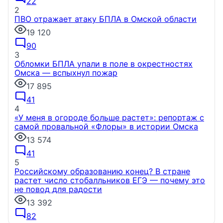
22
2
ПВО отражает атаку БПЛА в Омской области
19 120
90
3
Обломки БПЛА упали в поле в окрестностях
Омска — вспыхнул пожар
17 895
41
4
«У меня в огороде больше растет»: репортаж с
самой провальной «Флоры» в истории Омска
13 574
41
5
Российскому образованию конец? В стране
растет число стобалльников ЕГЭ — почему это
не повод для радости
13 392
82