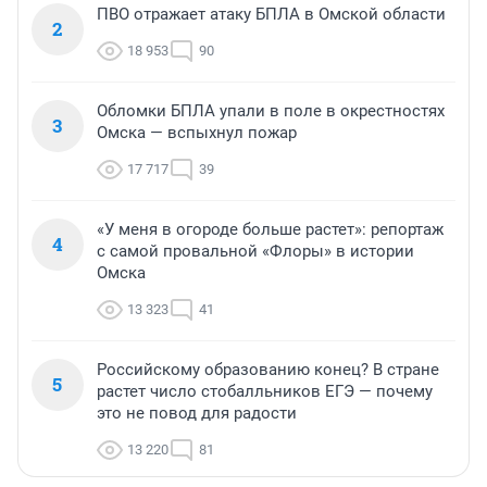
ПВО отражает атаку БПЛА в Омской области
2
18 953
90
Обломки БПЛА упали в поле в окрестностях
3
Омска — вспыхнул пожар
17 717
39
«У меня в огороде больше растет»: репортаж
4
с самой провальной «Флоры» в истории
Омска
13 323
41
Российскому образованию конец? В стране
5
растет число стобалльников ЕГЭ — почему
это не повод для радости
13 220
81