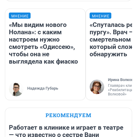
МНЕНИЕ
МНЕНИЕ
«Мы видим нового
«Спуталась реч
Нолана»: с каким
пургу». Врач — 
настроем нужно
смертельном д
смотреть «Одиссею»,
который слож
чтобы она не
обнаружить
выглядела как фиаско
Ирина Волкова
Главврач клини
Надежда Губарь
«Реабилитация 
Волковой»
РЕКОМЕНДУЕМ
Работает в клинике и играет в театре
— что известно о сестре Вани