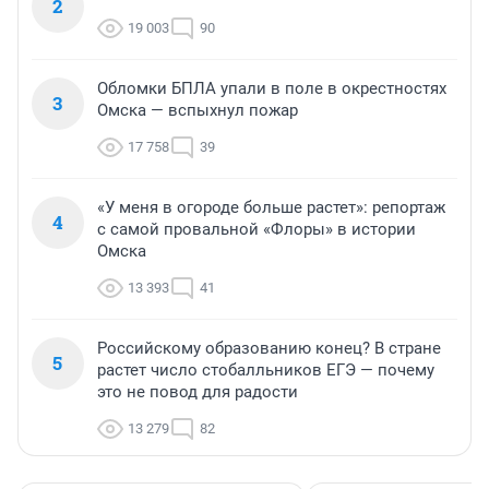
2
19 003
90
Обломки БПЛА упали в поле в окрестностях
3
Омска — вспыхнул пожар
17 758
39
«У меня в огороде больше растет»: репортаж
4
с самой провальной «Флоры» в истории
Омска
13 393
41
Российскому образованию конец? В стране
5
растет число стобалльников ЕГЭ — почему
это не повод для радости
13 279
82