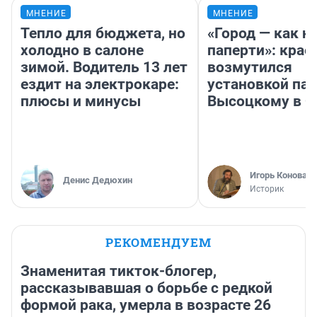
МНЕНИЕ
МНЕНИЕ
Тепло для бюджета, но
«Город — как н
холодно в салоне
паперти»: крае
зимой. Водитель 13 лет
возмутился
ездит на электрокаре:
установкой па
плюсы и минусы
Высоцкому в 
Игорь Коновал
Денис Дедюхин
Историк
РЕКОМЕНДУЕМ
Знаменитая тикток-блогер,
рассказывавшая о борьбе с редкой
формой рака, умерла в возрасте 26