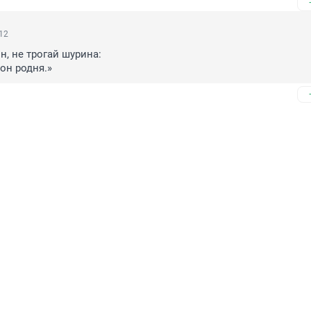
:12
, не трогай шурина:

 он родня.»