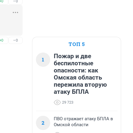
+0
–0
+0
–0
ТОП 5
Пожар и две
1
беспилотные
опасности: как
Омская область
пережила вторую
атаку БПЛА
29 723
ПВО отражает атаку БПЛА в
2
Омской области