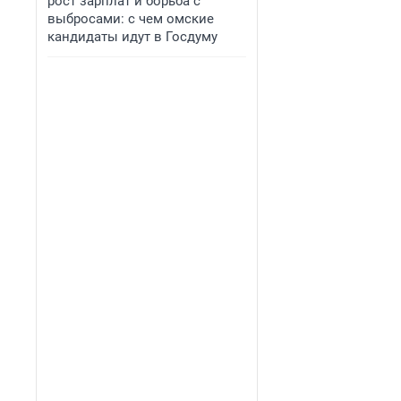
рост зарплат и борьба с
выбросами: с чем омские
кандидаты идут в Госдуму