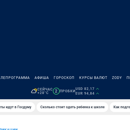
ЕЛЕПРОГРАММА
АФИША
ГОРОСКОП
КУРСЫ ВАЛЮТ
ZODY
П
USD 82,17
СЕЙЧАС
2
ПРОБКИ
+28°C
EUR 94,84
ты идут в Госдуму
Сколько стоит одеть ребенка к школе
Как подго