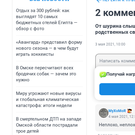
ПЕРЕЙТИ К ПУ
2 комме
Отдых за 300 рублей: как
выглядят 10 самых
бюджетных отелей Египта —
От шурина слыш
обзор с фото
родственных с
«Авангард» представил форму
3 мая 2021, 10:00
нового сезона — в чем будут
играть хоккеисты
В Омске пересчитают всех
бродячих собак — зачем это
Получай нагр
нужно
Гость
Войти
Миру угрожают новые вирусы
и глобальная климатическая
катастрофа: итоги недели
MyXoMoR
4 мая 2021, 12
В смертельном ДТП на западе
Неплохо, неплохо
Омской области пострадали
трое детей