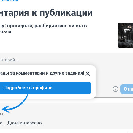
БЛИКАЦИИ
нтария к публикации
у: проверьте, разбираетесь ли вы в
вязях
ады за комментарии и другие задания!
Подробнее в профиле
Отп
:56
... Даже интересно...