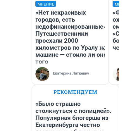
МНЕНИЕ
МНЕНИ
«Нет некрасивых
«Фина
городов, есть
ожида
недофинансированные».
смотр
Путешественники
«Стар
проехали 2000
больш
километров по Уралу на
честн
машине — стоило ли оно
того
Екатерина Литкевич
РЕКОМЕНДУЕМ
«Было страшно
столкнуться с полицией».
Популярная блогерша из
Екатеринбурга честно