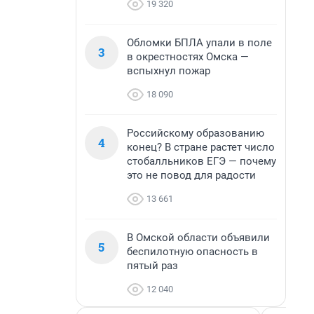
19 320
Обломки БПЛА упали в поле
3
в окрестностях Омска —
вспыхнул пожар
18 090
Российскому образованию
4
конец? В стране растет число
стобалльников ЕГЭ — почему
это не повод для радости
13 661
В Омской области объявили
5
беспилотную опасность в
пятый раз
12 040