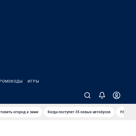
РОМОКОДЫ
ИГРЫ
товить огород к зиме
Когда поступят 35 новых автобусов
Убийца р