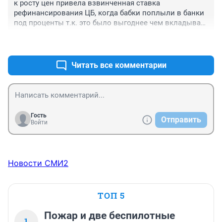
к росту цен привела взвинченная ставка 
рефинансирования ЦБ, когда бабки поплыли в банки 
под проценты т.к. это было выгоднее чем вкладывать 
в производство, в свою очередь ЦБ печатал деньги 
+3
–1
как бешеный принтер
Читать все комментарии
Гость
Отправить
Войти
Новости СМИ2
ТОП 5
Пожар и две беспилотные
1