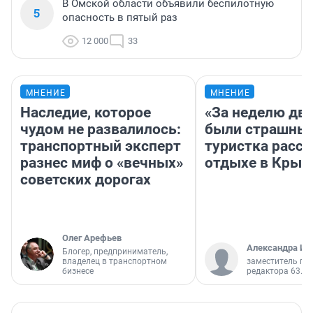
В Омской области объявили беспилотную
5
опасность в пятый раз
12 000
33
МНЕНИЕ
МНЕНИЕ
Наследие, которое
«За неделю две
чудом не развалилось:
были страшные
транспортный эксперт
туристка расск
разнес миф о «вечных»
отдыхе в Крым
советских дорогах
Олег Арефьев
Александра Ис
Блогер, предприниматель,
владелец в транспортном
заместитель гл
бизнесе
редактора 63.RU