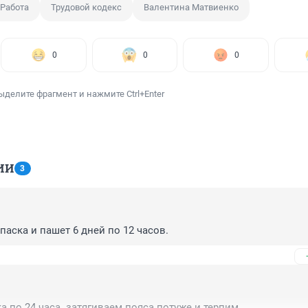
Работа
Трудовой кодекс
Валентина Матвиенко
0
0
0
ыделите фрагмент и нажмите Ctrl+Enter
ИИ
3
паска и пашет 6 дней по 12 часов.
а по 24 часа. затягиваем пояса потуже и терпим