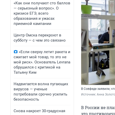
«Как они получают сто баллов
— серьезный вопрос». О
кризисе ЕГЭ, всего
образования и ужасах
приемной кампании
Центр Омска перекроют в
субботу — с чем это связано
«Если сверху летит ракета и
сжигает мой товар, то это не
мой риск». Основатель Levrana
обрушился с критикой на
Татьяну Ким
Надвигается волна пугающих
вирусов — ученые
В Совфеде заявили, чт
потребовали срочно усилить
Источник: 
Анна Золото
безопасность
В России не пл
Снова накроет 30-градусная
это противореч