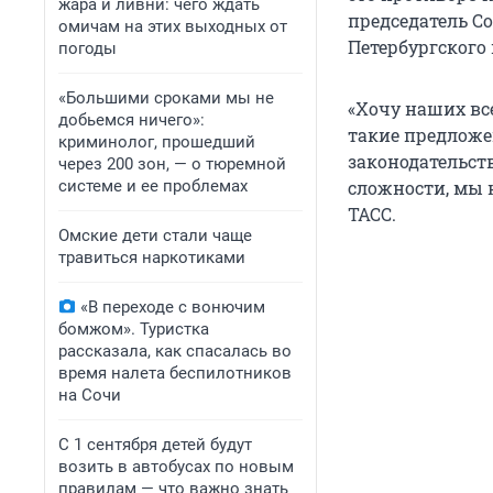
жара и ливни: чего ждать
председатель С
омичам на этих выходных от
Петербургского
погоды
«Большими сроками мы не
«Хочу наших все
добьемся ничего»:
такие предложен
криминолог, прошедший
законодательств
через 200 зон, — о тюремной
системе и ее проблемах
сложности, мы 
ТАСС.
Омские дети стали чаще
травиться наркотиками
«В переходе с вонючим
бомжом». Туристка
рассказала, как спасалась во
время налета беспилотников
на Сочи
С 1 сентября детей будут
возить в автобусах по новым
правилам — что важно знать