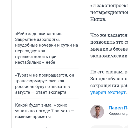
«И законопроек
четырехдневной
Нилов.
«Рейс задерживается».
Что же касается
Закрытые аэропорты,
позволить это 
неудобные ночевки и сутки на
мнение в бесед
пересадку: как
экономических 
путешествовать при
нестабильном небе
По его словам,
«Туризм не прекращается, он
Западе обуслов
трансформируется»: как
сокращении раб
россияне будут отдыхать в
уверен эксперт
.
августе — ответ эксперта
Какой будет зима, можно
Павел 
узнать по погоде 7 августа —
Корреспонд
важные приметы