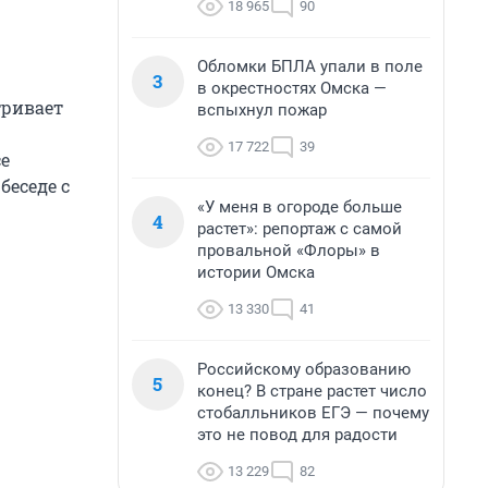
18 965
90
Обломки БПЛА упали в поле
3
в окрестностях Омска —
тривает
вспыхнул пожар
17 722
39
се
беседе с
«У меня в огороде больше
4
растет»: репортаж с самой
провальной «Флоры» в
истории Омска
13 330
41
Российскому образованию
5
конец? В стране растет число
стобалльников ЕГЭ — почему
это не повод для радости
13 229
82