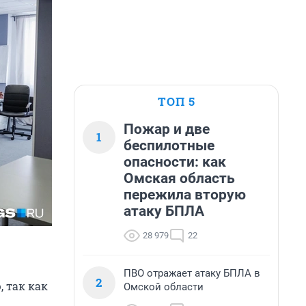
ТОП 5
Пожар и две
1
беспилотные
опасности: как
Омская область
пережила вторую
атаку БПЛА
28 979
22
ПВО отражает атаку БПЛА в
2
 так как
Омской области