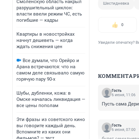
Смоленскую область накрыл
Шестидневка
разрушительный циклон:
власти ввели режим ЧС, есть
погибшие — кадры
0
Квартиры в новостройках
начнут дешеветь — когда
Увидели опечатку? В
ждать снижения цен
Все думали, что Орейро и
Арана встречаются: что на
самом деле связывало самую
КОММЕНТАР
горячую пару 90-х
Гость
Шубы, дубленки, кожа: в
6 июня, 11:06
Омске началась ликвидация —
Пусть сама Дери
все цены пополам
Эти фразы из советского кино
вы говорите каждый день.
Гость
6 июня, 07:00
Вспомните из каких они
фильмов? — тест
будет семидневк