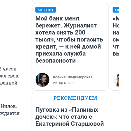
МНЕНИЕ
МНЕНИ
Мой банк меня
«Мы в
бережет. Журналист
Нолан
хотела снять 200
настр
тысяч, чтобы погасить
смотр
кредит, — к ней домой
чтобы
приехала служба
выгля
безопасности
2 часов
вал свою
Ксения Владимирская
твенной
Автор мнения
РЕКОМЕНДУЕМ
 Нилов.
Пуговка из «Папиных
уждается
дочек»: что стало с
Екатериной Старшовой