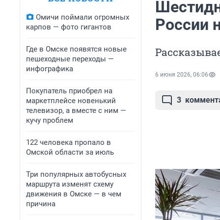
Шестидне
Омичи поймали огромных
России 
карпов — фото гигантов
Где в Омске появятся новые
Рассказыва
пешеходные переходы —
инфографика
6 июня 2026, 06:06
Покупатель приобрел на
3
коммент
маркетплейсе новенький
телевизор, а вместе с ним —
кучу проблем
122 человека пропало в
Омской области за июль
Три популярных автобусных
маршрута изменят схему
движения в Омске — в чем
причина