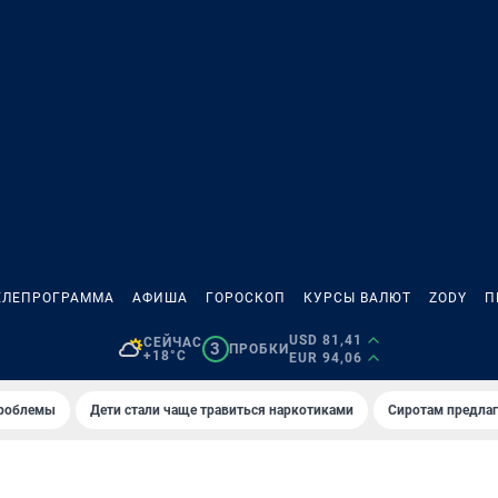
ЕЛЕПРОГРАММА
АФИША
ГОРОСКОП
КУРСЫ ВАЛЮТ
ZODY
П
USD 81,41
СЕЙЧАС
3
ПРОБКИ
+18°C
EUR 94,06
проблемы
Дети стали чаще травиться наркотиками
Сиротам предла