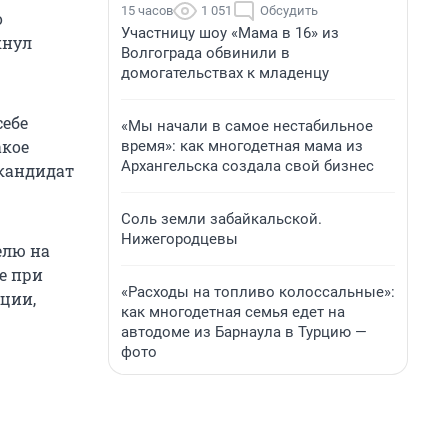
15 часов
1 051
Обсудить
о
Участницу шоу «Мама в 16» из
кнул
Волгограда обвинили в
домогательствах к младенцу
себе
«Мы начали в самое нестабильное
акое
время»: как многодетная мама из
Архангельска создала свой бизнес
кандидат
Соль земли забайкальской.
Нижегородцевы
елю на
е при
«Расходы на топливо колоссальные»:
ции,
как многодетная семья едет на
автодоме из Барнаула в Турцию —
фото