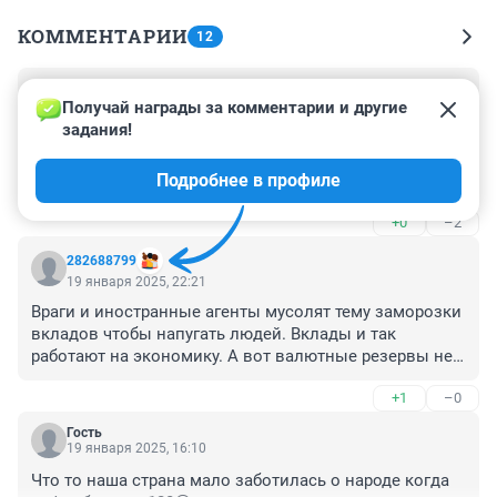
КОММЕНТАРИИ
12
Гость
20 января 2025, 12:06
Получай награды за комментарии и другие 
задания!
О, НГС старательно продолжает разгонять тему про 
вклады.

Подробнее в профиле
Что, остальное вообще не взлетает? :-)))

И это не взлетит, не старайтесь! :-)
+0
–2
282688799
19 января 2025, 22:21
Враги и иностранные агенты мусолят тему заморозки 
вкладов чтобы напугать людей. Вклады и так 
работают на экономику. А вот валютные резервы не 
работают, а можно было бы на них импорта накупить.
+1
–0
Гость
19 января 2025, 16:10
Что то наша страна мало заботилась о народе когда 