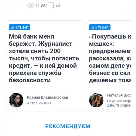
11 907
33
МНЕНИЕ
МНЕНИЕ
Мой банк меня
«Покупаешь ко
бережет. Журналист
мешке»:
хотела снять 200
предпринимат
тысяч, чтобы погасить
рассказала, как
кредит, — к ней домой
самом деле ус
приехала служба
бизнес со скл
безопасности
дешевых това
Наталья Шорох
Ксения Владимирская
Открыла кофейн
Автор мнения
деньги соцразв
РЕКОМЕНДУЕМ