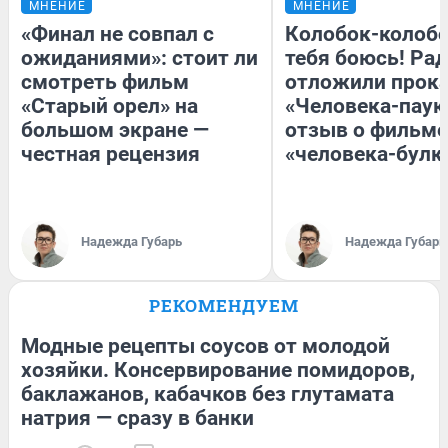
МНЕНИЕ
МНЕНИЕ
«Финал не совпал с
Колобок-колобо
ожиданиями»: стоит ли
тебя боюсь! Рад
смотреть фильм
отложили прок
«Старый орел» на
«Человека-паук
большом экране —
отзыв о фильме
честная рецензия
«человека-булк
Надежда Губарь
Надежда Губарь
РЕКОМЕНДУЕМ
Модные рецепты соусов от молодой
хозяйки. Консервирование помидоров,
баклажанов, кабачков без глутамата
натрия — сразу в банки