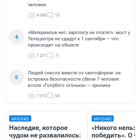
человек
8 089
15
«Материалов нет, зарплату не платят»: мост у
4
Телецентра не сдадут к 1 сентября — что
происходит на объекте
7 231
71
Людей снесло вместе со светофором: на
5
островке безопасности сбили 7 человек
возле «Голубого огонька» — хроника
7 072
68
МНЕНИЕ
МНЕНИЕ
Наследие, которое
«Никого нельз
чудом не развалилось:
победить». О ч