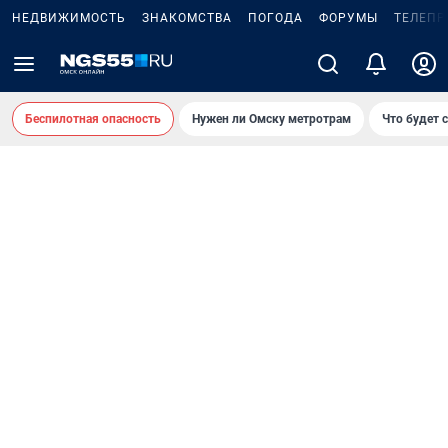
НЕДВИЖИМОСТЬ
ЗНАКОМСТВА
ПОГОДА
ФОРУМЫ
ТЕЛЕПР
Беспилотная опасность
Нужен ли Омску метротрам
Что будет 