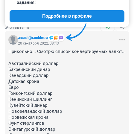
20 сентября 2022, 18:22
задания!
Курс юаня устанавливается так же как курс рубля в 
Подробнее в профиле
настоящее время. Возможны сюрпризы ☝️
+0
–0
ОТВЕТИТЬ
arcush@rambler.ru
20 сентября 2022, 08:43
Прикольно... Смотрю список конвертируемых валют...

Австралийский доллар

Бахрейнский динар

Канадский доллар

Датская крона

Евро

Гонконгский доллар

Кенийский шиллинг

Кувейтский динар

Новозеландский доллар

Норвежская крона

Фунт стерлингов

Сингапурский доллар
