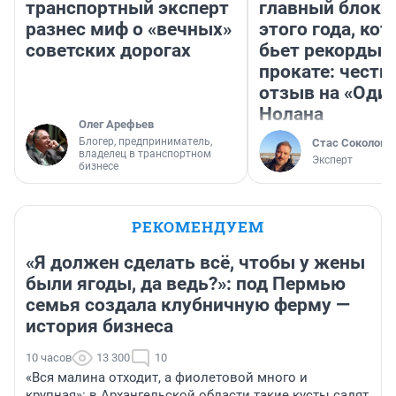
транспортный эксперт
главный блокб
разнес миф о «вечных»
этого года, ко
советских дорогах
бьет рекорды 
прокате: честн
отзыв на «Оди
Нолана
Олег Арефьев
Блогер, предприниматель,
Стас Соколов
владелец в транспортном
Эксперт
бизнесе
РЕКОМЕНДУЕМ
«Я должен сделать всё, чтобы у жены
были ягоды, да ведь?»: под Пермью
семья создала клубничную ферму —
история бизнеса
10 часов
13 300
10
«Вся малина отходит, а фиолетовой много и
крупная»: в Архангельской области такие кусты садят