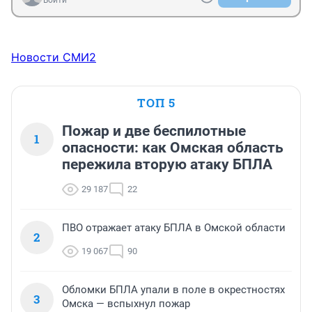
Войти
Сингапурский доллар

Южноафриканский рэнд

Саудовский риал

Шведская крона

Новости СМИ2
Швейцарский франк

Дирхам ОАЭ

Доллар США

ТОП 5
А где юань?
Пожар и две беспилотные
1
опасности: как Омская область
пережила вторую атаку БПЛА
29 187
22
ПВО отражает атаку БПЛА в Омской области
2
19 067
90
Обломки БПЛА упали в поле в окрестностях
3
Омска — вспыхнул пожар