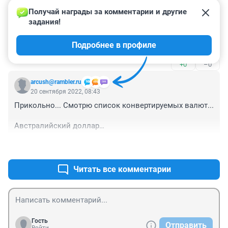
Получай награды за комментарии и другие 
Гость
20 сентября 2022, 18:22
задания!
Курс юаня устанавливается так же как курс рубля в 
Подробнее в профиле
настоящее время. Возможны сюрпризы ☝️
+0
–0
arcush@rambler.ru
20 сентября 2022, 08:43
Прикольно... Смотрю список конвертируемых валют...

Австралийский доллар

Бахрейнский динар

+0
–0
Канадский доллар

Датская крона

Евро

Читать все комментарии
Гонконгский доллар

Кенийский шиллинг

Кувейтский динар

Новозеландский доллар

Норвежская крона

Гость
Отправить
Фунт стерлингов
