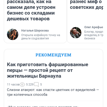
рассказала, как на
разнес миф о 
самом деле устроен
советских доро
бизнес со складами
дешевых товаров
Олег Арефьев
Наталья Шорохова
Блогер, предпри
Открыла кофейную точку на
владелец в тра
деньги соцразвития
бизнесе
РЕКОМЕНДУЕМ
Как приготовить фаршированные
перцы — простой рецепт от
жительницы Барнаула
11 часов
5 229
5
Слизни атакуют: как спасти цветник от вредителей —
три копеечных способа