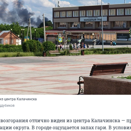
из центра Калачинска
ддубиков 
возгорания отлично виден из центра Калачинска — п
ции округа. В городе ощущается запах гари. В условия