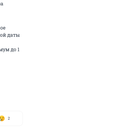
за
ое
той даты
мум до 1
2