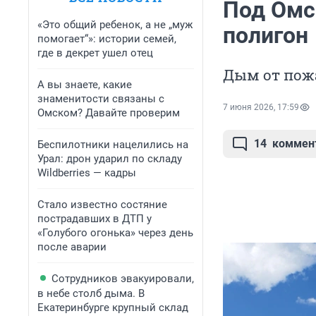
Под Омс
«Это общий ребенок, а не „муж
полигон
помогает“»: истории семей,
где в декрет ушел отец
Дым от пож
А вы знаете, какие
знаменитости связаны с
7 июня 2026, 17:59
Омском? Давайте проверим
14
коммен
Беспилотники нацелились на
Урал: дрон ударил по складу
Wildberries — кадры
Стало известно состяние
пострадавших в ДТП у
«Голубого огонька» через день
после аварии
Сотрудников эвакуировали,
в небе столб дыма. В
Екатеринбурге крупный склад