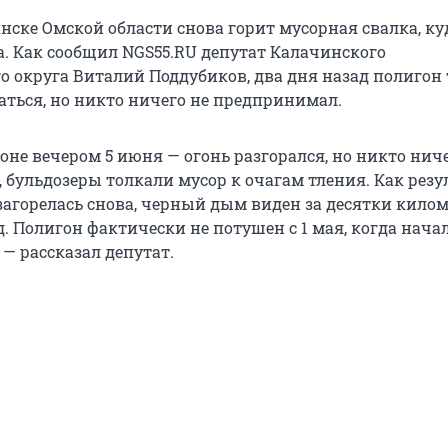
нске Омской области снова горит мусорная свалка, ку
а. Как сообщил NGS55.RU депутат Калачинского
 округа Виталий Поддубиков, два дня назад полигон 
аться, но никто ничего не предпринимал.
оне вечером 5 июня — огонь разгорался, но никто ниче
, бульдозеры толкали мусор к очагам тления. Как резу
загорелась снова, черный дым виден за десятки килом
д. Полигон фактически не потушен с 1 мая, когда нача
— рассказал депутат.