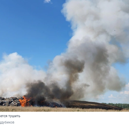
ается тушить
ддубиков 