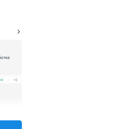
отке 
+0
–0
+0
–0