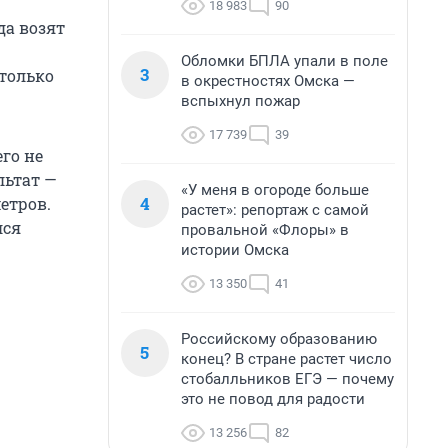
18 983
90
да возят
Обломки БПЛА упали в поле
3
только
в окрестностях Омска —
вспыхнул пожар
17 739
39
го не
льтат —
«У меня в огороде больше
4
етров.
растет»: репортаж с самой
лся
провальной «Флоры» в
истории Омска
13 350
41
Российскому образованию
5
конец? В стране растет число
стобалльников ЕГЭ — почему
это не повод для радости
13 256
82