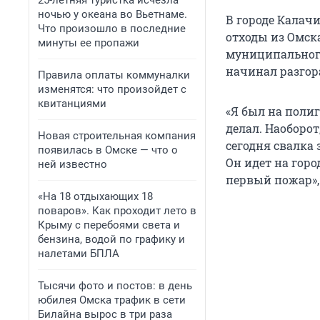
25-летняя туристка исчезла
ночью у океана во Вьетнаме.
В городе Калачи
Что произошло в последние
отходы из Омск
минуты ее пропажи
муниципального
начинал разгор
Правила оплаты коммуналки
изменятся: что произойдет с
квитанциями
«Я был на полиг
делал. Наоборот
Новая строительная компания
сегодня свалка 
появилась в Омске — что о
Он идет на горо
ней известно
первый пожар», 
«На 18 отдыхающих 18
поваров». Как проходит лето в
Крыму с перебоями света и
бензина, водой по графику и
налетами БПЛА
Тысячи фото и постов: в день
юбилея Омска трафик в сети
Билайна вырос в три раза