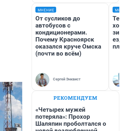
МНЕНИЕ
МНЕНИ
От сусликов до
Тепло
автобусов с
холод
кондиционерами.
зимой
Почему Красноярск
ездит
оказался круче Омска
плюсы
(почти во всём)
Сергей Энквист
РЕКОМЕНДУЕМ
«Четырех мужей
потеряла»: Прохор
Шаляпин проболтался о
новой возлюбленной