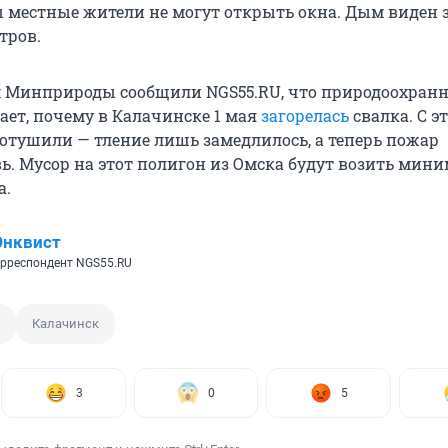
 местные жители не могут открыть окна. Дым виден 
тров.
 Минприроды сообщили NGS55.RU, что природоохранн
ает, почему в Калачинске 1 мая
загорелась
свалка. С э
потушили — тление лишь замедлилось, а теперь пожар
ь. Мусор на этот полигон из Омска будут возить мини
а.
Энквист
рреспондент NGS55.RU
Калачинск
3
0
5