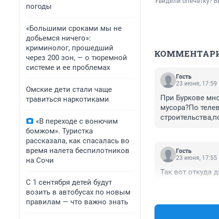
Увидели опечатку? В
погоды
«Большими сроками мы не
добьемся ничего»:
криминолог, прошедший
КОММЕНТАР
через 200 зон, — о тюремной
системе и ее проблемах
Гость
23 июня, 17:59
Омские дети стали чаще
При Буркове мно
травиться наркотиками
мусора?По телев
строительства,п
«В переходе с вонючим
бомжом». Туристка
рассказала, как спасалась во
время налета беспилотников
Гость
23 июня, 17:55
на Сочи
Так вот откуда 
С 1 сентября детей будут
возить в автобусах по новым
правилам — что важно знать