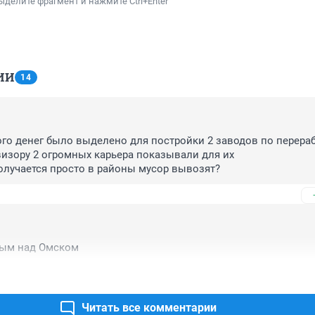
ыделите фрагмент и нажмите Ctrl+Enter
ИИ
14
го денег было выделено для постройки 2 заводов по перераб
изору 2 огромных карьера показывали для их 
олучается просто в районы мусор вывозят?
дым над Омском
Читать все комментарии