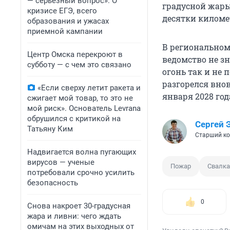
— серьезный вопрос». О
градусной жары
кризисе ЕГЭ, всего
десятки киломе
образования и ужасах
приемной кампании
В региональном
Центр Омска перекроют в
ведомство не зн
субботу — с чем это связано
огонь так и не 
разгорелся внов
«Если сверху летит ракета и
января 2028 год
сжигает мой товар, то это не
мой риск». Основатель Levrana
обрушился с критикой на
Сергей 
Татьяну Ким
Старший ко
Надвигается волна пугающих
вирусов — ученые
Пожар
Свалка
потребовали срочно усилить
безопасность
0
Снова накроет 30-градусная
жара и ливни: чего ждать
омичам на этих выходных от