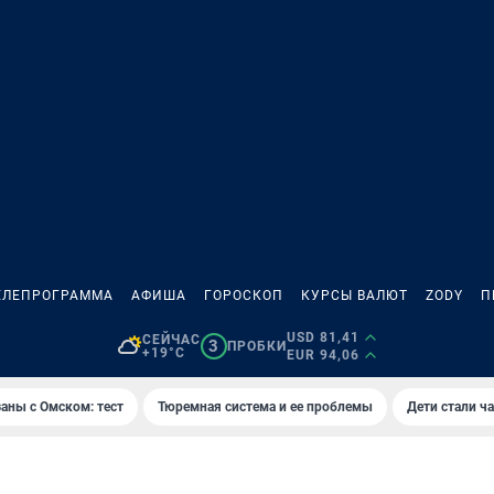
ЕЛЕПРОГРАММА
АФИША
ГОРОСКОП
КУРСЫ ВАЛЮТ
ZODY
П
USD 81,41
СЕЙЧАС
3
ПРОБКИ
+19°C
EUR 94,06
аны с Омском: тест
Тюремная система и ее проблемы
Дети стали ч