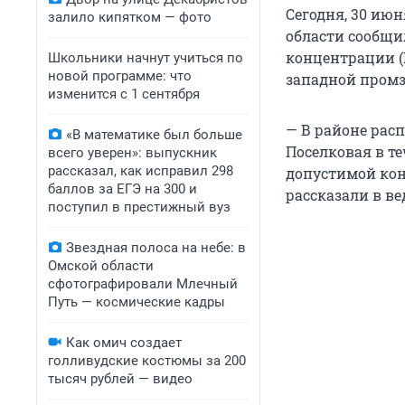
Сегодня, 30 ию
залило кипятком — фото
области сообщи
концентрации (
Школьники начнут учиться по
новой программе: что
западной промз
изменится с 1 сентября
— В районе рас
«В математике был больше
Поселковая в т
всего уверен»: выпускник
рассказал, как исправил 298
допустимой конц
баллов за ЕГЭ на 300 и
рассказали в ве
поступил в престижный вуз
Звездная полоса на небе: в
Омской области
сфотографировали Млечный
Путь — космические кадры
Как омич создает
голливудские костюмы за 200
тысяч рублей — видео