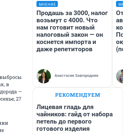
МНЕНИЕ
МНЕНИ
Продашь за 3000, налог
От су
возьмут с 4000. Что
автоб
нам готовит новый
конди
налоговый закон — он
Почем
коснется импорта и
оказа
даже репетиторов
(почти
Анастасия Завгородняя
 выбросы
к, в
одорода —
РЕКОМЕНДУЕМ
есенье, 27
Лицевая гладь для
чайников: гайд от набора
петель до первого
нии
готового изделия
ие