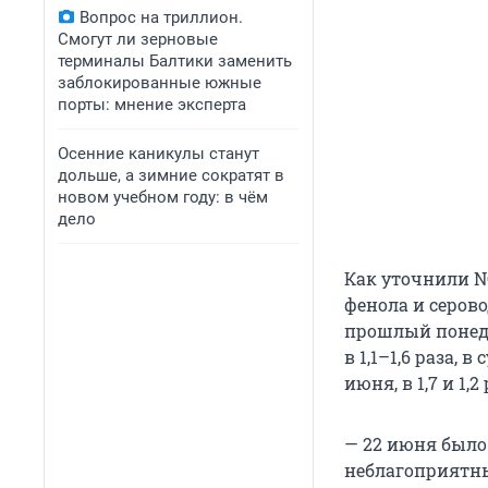
Вопрос на триллион.
Смогут ли зерновые
терминалы Балтики заменить
заблокированные южные
порты: мнение эксперта
Осенние каникулы станут
дольше, а зимние сократят в
новом учебном году: в чём
дело
Как уточнили N
фенола и серово
прошлый понеде
в 1,1–1,6 раза, в
июня, в 1,7 и 1,2 
— 22 июня было
неблагоприятны