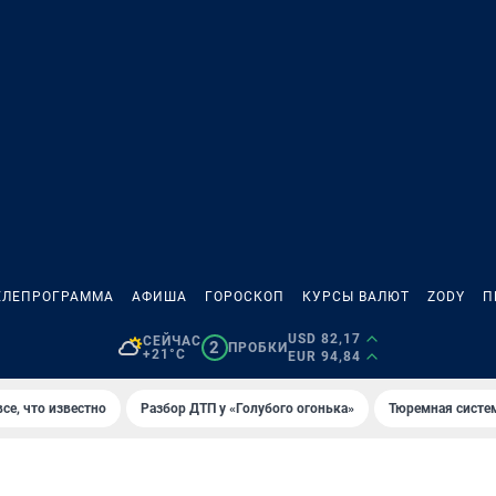
ЕЛЕПРОГРАММА
АФИША
ГОРОСКОП
КУРСЫ ВАЛЮТ
ZODY
П
USD 82,17
СЕЙЧАС
2
ПРОБКИ
+21°C
EUR 94,84
се, что известно
Разбор ДТП у «Голубого огонька»
Тюремная систе