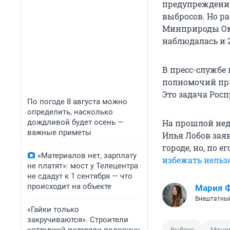
предупреждения
выбросов. Но ра
Минприроды Омс
наблюдалась и 
В пресс-службе
полномочий при
Это задача Росп
По погоде 8 августа можно
определить, насколько
дождливой будет осень —
На прошлой нед
важные приметы
Илья Лобов зая
городе, но, по 
«Материалов нет, зарплату
избежать нельз
не платят»: мост у Телецентра
не сдадут к 1 сентября — что
происходит на объекте
Мария 
Внештатный
«Гайки только
закручиваются». Строители
Выброс
Минп