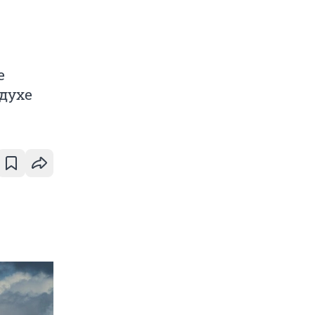
е
духе