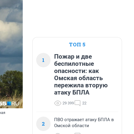
ТОП 5
Пожар и две
1
беспилотные
опасности: как
Омская область
пережила вторую
атаку БПЛА
29 399
22
ная
ПВО отражает атаку БПЛА в
2
Омской области