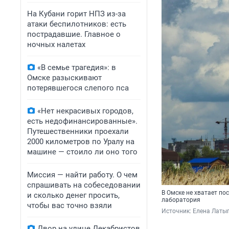
На Кубани горит НПЗ из-за
атаки беспилотников: есть
пострадавшие. Главное о
ночных налетах
«В семье трагедия»: в
Омске разыскивают
потерявшегося слепого пса
«Нет некрасивых городов,
есть недофинансированные».
Путешественники проехали
2000 километров по Уралу на
машине — стоило ли оно того
Миссия — найти работу. О чем
спрашивать на собеседовании
В Омске не хватает по
и сколько денег просить,
лаборатория
чтобы вас точно взяли
Источник: 
Елена Латы
Двор на улице Декабристов