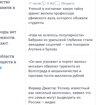
ество
17 часов
9 363
Обсудить
бавили в
Ученый в изгнании: какую тайну
хранит могила профессора
уфимского вуза, которого обожали
студенты
роды нет
«Нам не хотелось популярности».
енности.
Бабушки из уральской глубинки стали
щают.
звездами соцсетей — они покорили
Агутина и Бузову
области
еществ в
«Он мне угрожает и портит жизнь»:
москвич обвинил турагента из
в
Волгограда в мошенничестве и
пропаже почти миллиона рублей
Фермер Джастас Уолкер, известный
как «веселый молочник», заявил что
его семью могут выдворить из
России — видео