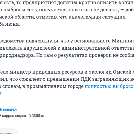
 есть, то предприятия должны кратно снизить колич
з выбросы есть, получается, они этого не делают, — до
кой области, отметив, что аналогичная ситуация
24 июня.
 ведомства подчеркнули, что у регионального Минпри
влекать нарушителей к административной ответств
рироднадзора. Но там о результатах проверок не сооб
еле министр природных ресурсов и экологии Омской 
вил, что сожалеет о превышении ПДК загрязняющих в
его словам, в промышленном городе
полностью выбросо
я
.
Фомина
 корреспондент NGS55.ru
рироды