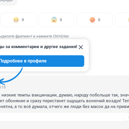
0
0
0
ыделите фрагмент и нажмите Ctrl+Enter
ды за комментарии и другие задания!
Подробнее в профиле
ИИ
7
3:15
 низкие темпы вакцинации, думаю, народу побольше так, значи
яет обоняние и сразу перестанет ощущать вонючий воздух! Теп
нятна, а то всё думала, отчего же люди без масок да на приви