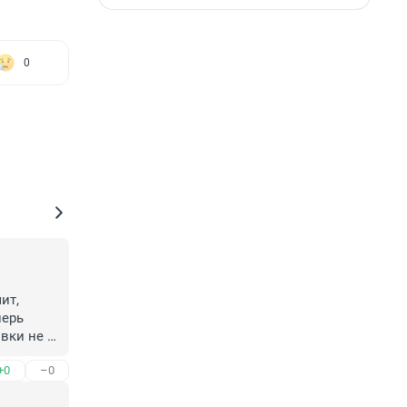
0
т, 
ерь 
вки не 
+0
–0