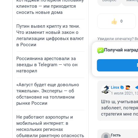
коттеджей потеряли половину
клиентов — им приходится
сносить новые дома
0
Путин вывел крипту из тени.
Что изменит новый закон о
легализации цифровых валют
Увидели опечатку? В
в России
Получай награ
Россиянина арестовали за
звезды в Telegram — что он
натворил
КОММЕНТАР
«Август будет еще довольно
Lirox 📚
тяжелым». Эксперты — об
1 июля 2021, 1
обстановке на топливном
Што ш, учитывая
рынке России
заболеет, потер
стратегия мне по
Не работают аэропорты и
идут 🤔
мобильный интернет: в
нескольких регионах
объявили ракетную опасность
Гость