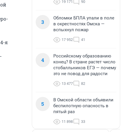
19 171
90
кой
Обломки БПЛА упали в поле
еро-
3
в окрестностях Омска —
вспыхнул пожар
17 952
41
4-я
Российскому образованию
—
4
конец? В стране растет число
стобалльников ЕГЭ — почему
это не повод для радости
13 477
82
В Омской области объявили
5
беспилотную опасность в
пятый раз
11 898
33