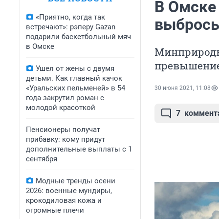
В Омске
«Приятно, когда так
выбросы
встречают»: рэперу Gazan
подарили баскетбольный мяч
в Омске
Минприроды
превышение
Ушел от жены с двумя
детьми. Как главный качок
«Уральских пельменей» в 54
30 июня 2021, 11:08
года закрутил роман с
молодой красоткой
7
коммент
Пенсионеры получат
прибавку: кому придут
дополнительные выплаты с 1
сентября
Модные тренды осени
2026: военные мундиры,
крокодиловая кожа и
огромные плечи