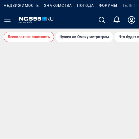
НЕДВИЖИМОСТЬ
ЗНАКОМСТВА
ПОГОДА
ФОРУМЫ
ТЕЛЕПР
Беспилотная опасность
Нужен ли Омску метротрам
Что будет 