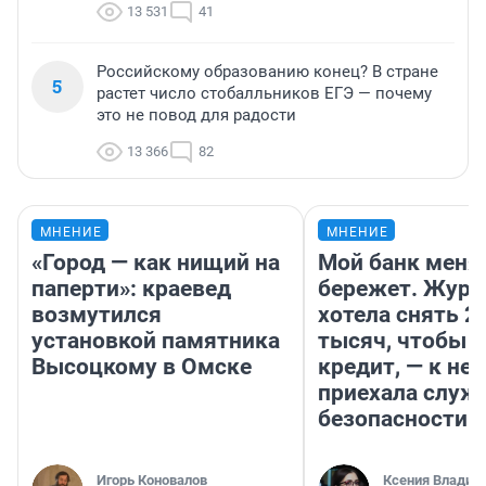
13 531
41
Российскому образованию конец? В стране
5
растет число стобалльников ЕГЭ — почему
это не повод для радости
13 366
82
МНЕНИЕ
МНЕНИЕ
«Город — как нищий на
Мой банк меня
паперти»: краевед
бережет. Журн
возмутился
хотела снять 2
установкой памятника
тысяч, чтобы п
Высоцкому в Омске
кредит, — к не
приехала служ
безопасности
Игорь Коновалов
Ксения Владим