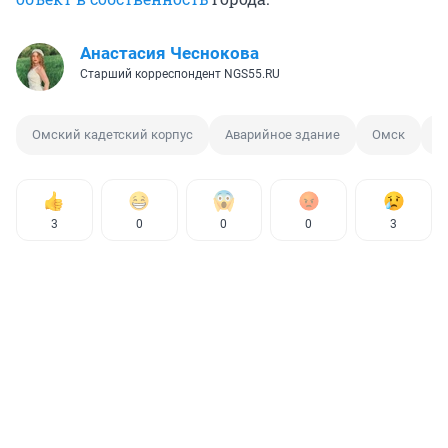
Анастасия Чеснокова
Старший корреспондент NGS55.RU
Омский кадетский корпус
Аварийное здание
Омск
М
3
0
0
0
3