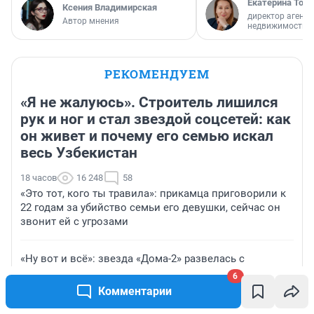
Екатерина Торо
Ксения Владимирская
директор агентс
Автор мнения
недвижимости
РЕКОМЕНДУЕМ
«Я не жалуюсь». Строитель лишился
рук и ног и стал звездой соцсетей: как
он живет и почему его семью искал
весь Узбекистан
18 часов
16 248
58
«Это тот, кого ты травила»: прикамца приговорили к
22 годам за убийство семьи его девушки, сейчас он
звонит ей с угрозами
«Ну вот и всё»: звезда «Дома-2» развелась с
молодым мужем
6
Комментарии
Август перевернет жизнь Козерогов. К чему готовит