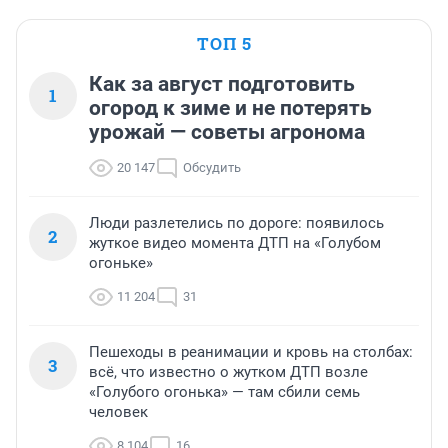
ТОП 5
Как за август подготовить
1
огород к зиме и не потерять
урожай — советы агронома
20 147
Обсудить
Люди разлетелись по дороге: появилось
2
жуткое видео момента ДТП на «Голубом
огоньке»
11 204
31
Пешеходы в реанимации и кровь на столбах:
3
всё, что известно о жутком ДТП возле
«Голубого огонька» — там сбили семь
человек
8 104
16