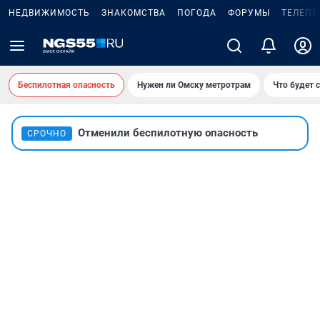
НЕДВИЖИМОСТЬ
ЗНАКОМСТВА
ПОГОДА
ФОРУМЫ
ТЕЛЕПР
Беспилотная опасность
Нужен ли Омску метротрам
Что будет 
Отменили беспилотную опасность
СРОЧНО