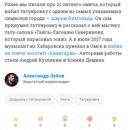
Ранее мы писали про 21-летнего омича, который
набил татуировку с одним из самых узнаваемых
символов города —
шаром Бухгольца
. Он сам
придумал татуировку и рассказал о ней мастеру
тату-салона «Тайга» Евгению Северинову,
который нарисовал эскиз. А в июле 2017 года
музыкант из Хабаровска приехал в Омск и
набил
на плече логотип «Авангарда»
. Авторами работы
стали Андрей Кузлякин и Ксения Демина.
Александр Зубов
Внештатный корреспондент
Девушка с татуировкой
Омск
Татуировка
0
0
0
0
0