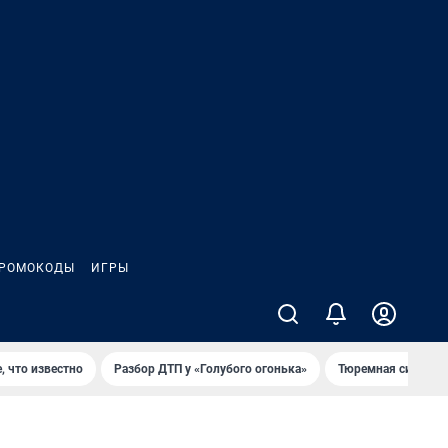
РОМОКОДЫ
ИГРЫ
, что известно
Разбор ДТП у «Голубого огонька»
Тюремная система