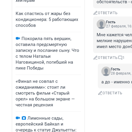
хейтерам
обстоятельств - 
Как спастись от жары без
ОТВЕТИТЬ
кондиционера: 5 работающих
Гость
способов
27 февраля, 16
Мне кажется чел
Покорила пять вершин,
мелкие нарушени
оставила предсмертную
имел место донО
записку и послание сыну. Что
с телом Натальи
ОТВЕТИТЬ
1
Наговициной, погибшей на
пике Победы
Гость
28 февраля,
«Финал не совпал с
а до - именно 
ожиданиями»: стоит ли
смотреть фильм «Старый
ОТВЕТИТЬ
орел» на большом экране —
честная рецензия
Лимонные сады,
европейский Байкал и
очередь к статуе Джульетты: