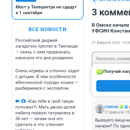
ПЕРЕЙТИ К ПУ
Мост у Телецентра не сдадут
3 комме
к 1 сентября
В Омске начали
ВСЕ НОВОСТИ
УФСИН Констан
Российский диджей
27 февраля 2026, 14:2
загадочно пропал в Таиланде
— связь с ним прервалась
накануне его дня рождения
Очень игривы и отлично ладят
Получай наг
с детьми. В чём особенности
абиссинской породы кошек —
Гость
Войти
разбираемся с экспертом
«Как тебя в гроб такую
положат?» Мать двоих детей
Скептик
набила первую татуировку в
27 февраля, 18
50 лет — зачем она это
Бывшего вице-мэ
сделала и что отвечает
начали? По одном