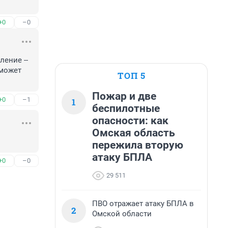
+0
–0
ение -- 
может 
ТОП 5
Пожар и две
+0
–1
1
беспилотные
опасности: как
Омская область
пережила вторую
атаку БПЛА
+0
–0
29 511
ПВО отражает атаку БПЛА в
2
Омской области