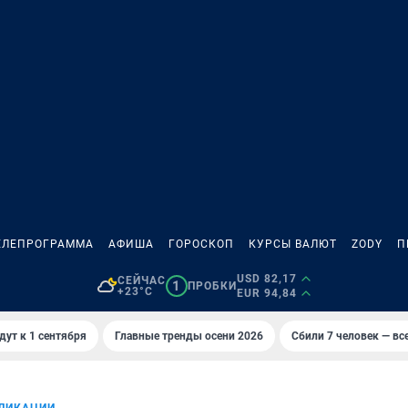
ЕЛЕПРОГРАММА
АФИША
ГОРОСКОП
КУРСЫ ВАЛЮТ
ZODY
П
USD 82,17
СЕЙЧАС
1
ПРОБКИ
+23°C
EUR 94,84
дут к 1 сентября
Главные тренды осени 2026
Сбили 7 человек — все