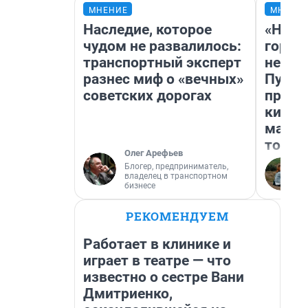
МНЕНИЕ
МНЕНИ
Наследие, которое
«Нет 
чудом не развалилось:
городо
транспортный эксперт
недоф
разнес миф о «вечных»
Путеш
советских дорогах
проех
килом
машин
того
Олег Арефьев
Блогер, предприниматель,
владелец в транспортном
бизнесе
РЕКОМЕНДУЕМ
Работает в клинике и
играет в театре — что
известно о сестре Вани
Дмитриенко,