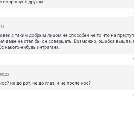
сговор друг с другом.
:12
овек с таким добрым лицом не способен не то что на преступл
я даже не стал бы он совершать. Возможно, ошибка вышла, 
с какого-нибудь интригана.
 00:23
нос? не до рот, не до глаз, и не после нос?