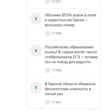
19 231
Обломки БПЛА упали в поле
3
в окрестностях Омска —
вспыхнул пожар
17 998
Российскому образованию
4
конец? В стране растет число
стобалльников ЕГЭ — почему
это не повод для радости
13 546
В Омской области объявили
5
беспилотную опасность в
пятый раз
11 947