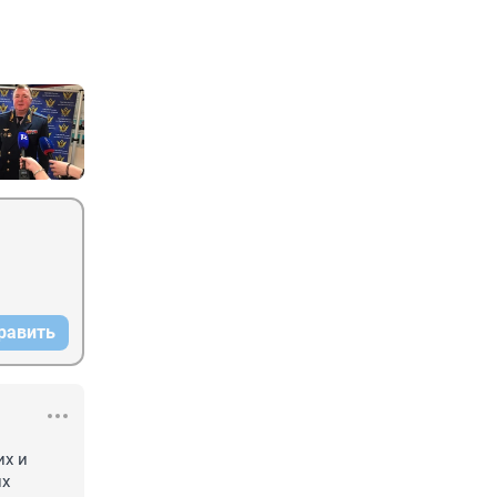
равить
х и 
х 