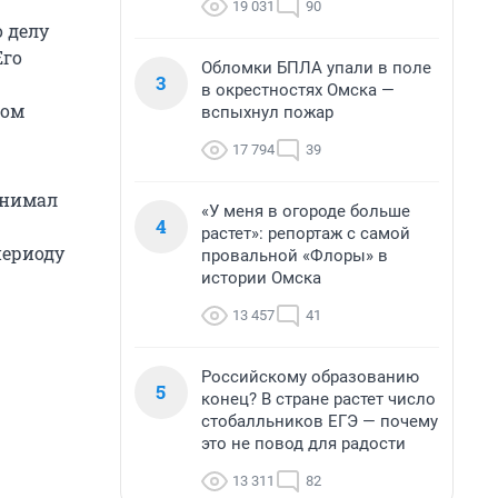
19 031
90
о делу
Его
Обломки БПЛА упали в поле
3
в окрестностях Омска —
том
вспыхнул пожар
17 794
39
занимал
«У меня в огороде больше
4
растет»: репортаж с самой
периоду
провальной «Флоры» в
истории Омска
13 457
41
Российскому образованию
5
конец? В стране растет число
стобалльников ЕГЭ — почему
это не повод для радости
13 311
82