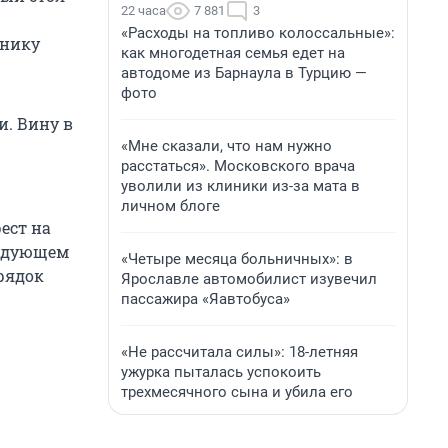
22 часа
7 881
3
«Расходы на топливо колоссальные»:
внику
как многодетная семья едет на
автодоме из Барнаула в Турцию —
фото
. Вину в
«Мне сказали, что нам нужно
расстаться». Московского врача
уволили из клиники из-за мата в
личном блоге
ест на
ледующем
«Четыре месяца больничных»: в
рядок
Ярославле автомобилист изувечил
пассажира «Яавтобуса»
«Не рассчитала силы»: 18-летняя
ужурка пыталась успокоить
трехмесячного сына и убила его