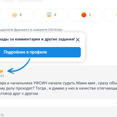
0
0
2
ыделите фрагмент и нажмите Ctrl+Enter
рады за комментарии и другие задания!
Подробнее в профиле
ИИ
3
:33
ра и начальника УФСИН начали судить Мама мия , сразу обои
у делу проходят? Тогда , я думаю у них в качестве отягчающи
сговор друг с другом.
:12