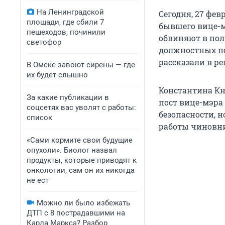
На Ленинградской
Сегодня, 27 фев
площади, где сбили 7
бывшего вице-м
пешеходов, починили
обвиняют в пол
светофор
должностных по
рассказали в р
В Омске завоют сирены — где
их будет слышно
Константина К
За какие публикации в
пост вице-мэра
соцсетях вас уволят с работы:
безопасности, н
список
работы чиновн
«Сами кормите свои будущие
опухоли». Биолог назвал
продукты, которые приводят к
онкологии, сам он их никогда
не ест
Можно ли было избежать
ДТП с 8 пострадавшими на
Карла Маркса? Разбор