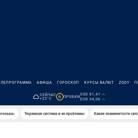
ЕЛЕПРОГРАММА
АФИША
ГОРОСКОП
КУРСЫ ВАЛЮТ
ZODY
П
USD 81,41
СЕЙЧАС
6
ПРОБКИ
+22°C
EUR 94,06
огонька»
Тюремная система и ее проблемы
Какие знаменитости свя