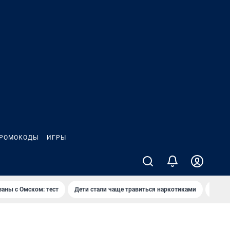
РОМОКОДЫ
ИГРЫ
заны с Омском: тест
Дети стали чаще травиться наркотиками
Появя