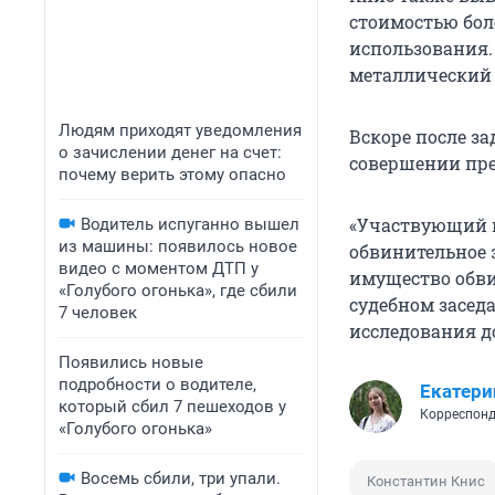
стоимостью боле
использования.
металлический 
Людям приходят уведомления
Вскоре после з
о зачислении денег на счет:
совершении пре
почему верить этому опасно
«Участвующий в
Водитель испуганно вышел
из машины: появилось новое
обвинительное 
видео с моментом ДТП у
имущество обви
«Голубого огонька», где сбили
судебном засед
7 человек
исследования до
Появились новые
подробности о водителе,
Екатери
который сбил 7 пешеходов у
Корреспонд
«Голубого огонька»
Восемь сбили, три упали.
Константин Книс