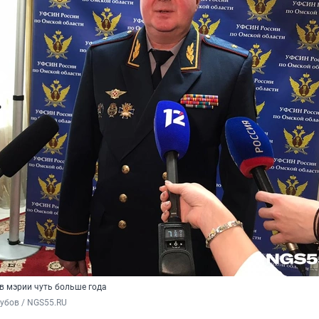
в мэрии чуть больше года
убов / NGS55.RU