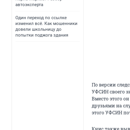
автоэксперта
Один переход по ссылке
изменил всё. Как мошенники
довели школьницу до
попытки поджога здания
По версии следс
УФСИН своего з
Вместо этого о
друзьями на слу
этого УФСИН пот
Книс также выв