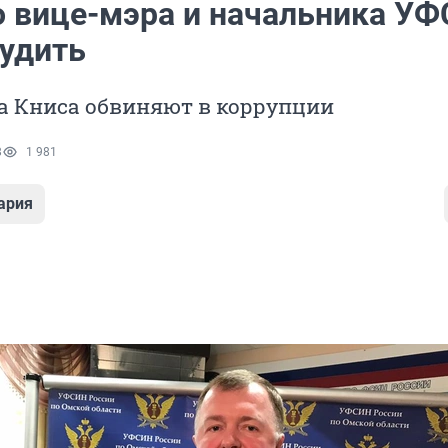
 вице-мэра и начальника У
судить
а Книса обвиняют в коррупции
8
1 981
ария