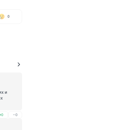
0
х и 
х 
+0
–0