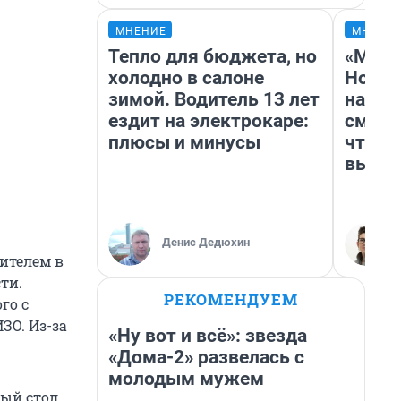
МНЕНИЕ
МНЕНИ
Тепло для бюджета, но
«Мы в
холодно в салоне
Нолан
зимой. Водитель 13 лет
настр
ездит на электрокаре:
смотр
плюсы и минусы
чтобы
выгля
Денис Дедюхин
дителем в
ти.
РЕКОМЕНДУЕМ
го с
ЗО. Из-за
«Ну вот и всё»: звезда
«Дома-2» развелась с
молодым мужем
ный стол