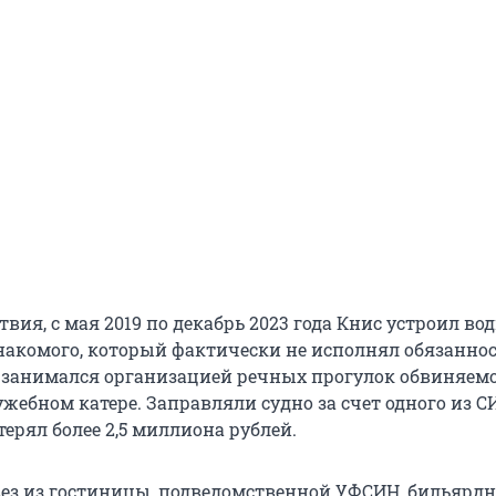
твия, с мая 2019 по декабрь 2023 года Книс устроил во
накомого, который фактически не исполнял обязаннос
н занимался организацией речных прогулок обвиняемо
жебном катере. Заправляли судно за счет одного из СИ
ерял более 2,5 миллиона рублей.
ез из гостиницы, подведомственной УФСИН, бильярд