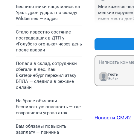
Беспилотники нацелились на
Мне кажется чел
Урал: дрон ударил по складу
мелкие нарушени
Wildberries — кадры
имел место донО
Стало известно состяние
пострадавших в ДТП у
«Голубого огонька» через день
после аварии
Попали в склад, сотрудники
сбегали в лес. Как
Гость
Екатеринбург пережил атаку
Войти
БПЛА — следили в режиме
онлайн
На Урале объявили
беспилотную опасность — где
сохраняется угроза атак
Новости СМИ2
Вам обязаны повысить
зарплату — причина