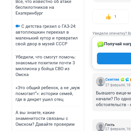
Все, что известно об атаке
беспилотников на
Екатеринбург
1
С детства грезил о ГАЗ-24:
автоплюшкин переехал в
Увидели опечатку? В
маленький хутор и превратил
свой двор в музей СССР
Получай наг
Убедили, что смогут помочь:
знакомые похитили почти 3
КОММЕНТАР
миллиона у бойца СВО из
Омска
Скептик
27 февраля, 18
«Это общий ребенок, а не „муж
Бывшего вице-мэ
помогает“»: истории семей,
начали? По одном
где в декрет ушел отец
обстоятельств - 
А вы знаете, какие
знаменитости связаны с
Омском? Давайте проверим
Гость
27 февраля, 16