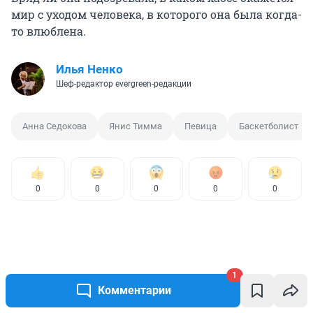
мир с уходом человека, в которого она была когда-
то влюблена.
Илья Ненко
Шеф-редактор evergreen-редакции
Анна Седокова
Янис Тимма
Певица
Баскетболист
0
0
0
0
0
1
Комментарии