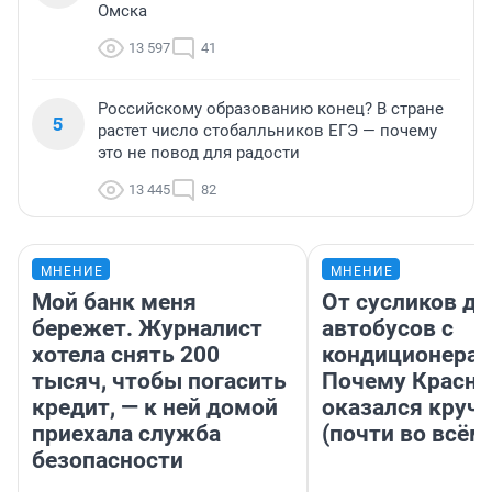
Омска
13 597
41
Российскому образованию конец? В стране
5
растет число стобалльников ЕГЭ — почему
это не повод для радости
13 445
82
МНЕНИЕ
МНЕНИЕ
Мой банк меня
От сусликов до
бережет. Журналист
автобусов с
хотела снять 200
кондиционерам
тысяч, чтобы погасить
Почему Красно
кредит, — к ней домой
оказался круч
приехала служба
(почти во всём
безопасности