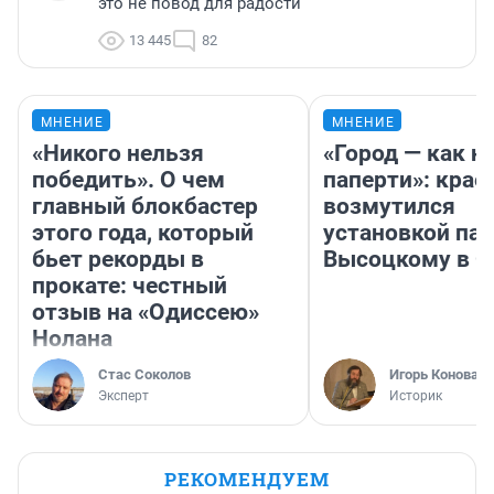
это не повод для радости
13 445
82
МНЕНИЕ
МНЕНИЕ
«Никого нельзя
«Город — как н
победить». О чем
паперти»: крае
главный блокбастер
возмутился
этого года, который
установкой па
бьет рекорды в
Высоцкому в 
прокате: честный
отзыв на «Одиссею»
Нолана
Стас Соколов
Игорь Коновал
Эксперт
Историк
РЕКОМЕНДУЕМ