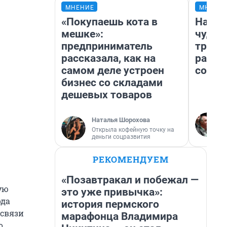
МНЕНИЕ
МНЕНИ
«Покупаешь кота в
Насле
мешке»:
чудом
предприниматель
транс
рассказала, как на
разне
самом деле устроен
совет
бизнес со складами
дешевых товаров
Наталья Шорохова
Открыла кофейную точку на
деньги соцразвития
РЕКОМЕНДУЕМ
«Позавтракал и побежал —
ую
это уже привычка»:
ода
история пермского
 связи
марафонца Владимира
о