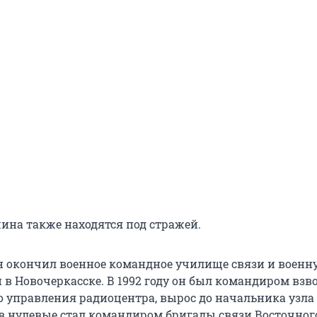
ина также находятся под стражей.
 окончил военное командное училище связи и военн
 в Новочеркасске. В 1992 году он был командиром взв
 управления радиоцентра, вырос до начальника узла
 в нулевые стал командиром бригады связи Восточног