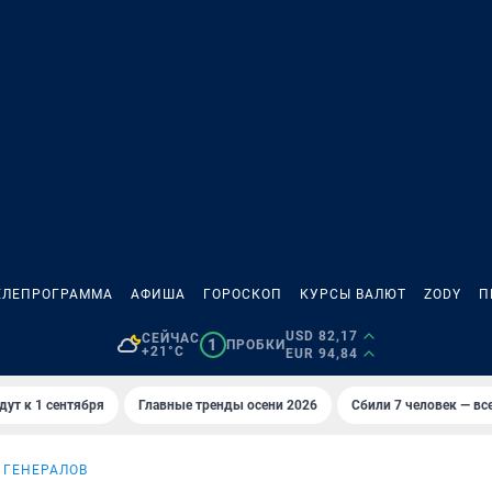
ЕЛЕПРОГРАММА
АФИША
ГОРОСКОП
КУРСЫ ВАЛЮТ
ZODY
П
USD 82,17
СЕЙЧАС
1
ПРОБКИ
+21°C
EUR 94,84
дут к 1 сентября
Главные тренды осени 2026
Сбили 7 человек — все
 ГЕНЕРАЛОВ