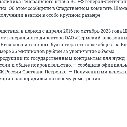
чальника Генерального штаба ВС РФ генерал-лейтенан
а. Об этом сообщили в Следственном комитете. Шам
получении взятки в особо крупном размере.
дствия, в период с апреля 2016 по октябрь 2023 года
 от генерального директора ОАО «Пермский телефонны
 Высокова и главного бухгалтера этого же общества Е
мере 36 миллионов рублей за увеличение объема
родукции по государственным контрактам для нужд
сии и общее покровительство, — сообщила официаль
СК России Светлана Петренко. — Полученными денеж
арин распорядился по своему усмотрению.