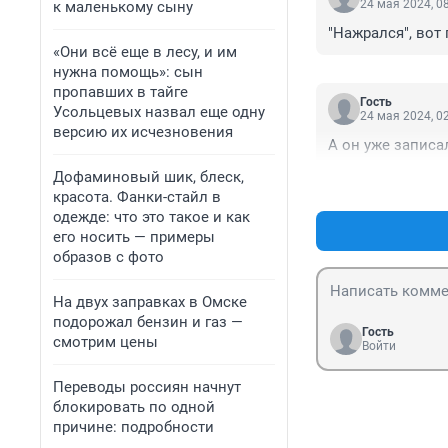
24 мая 2024, 0
к маленькому сыну
"Нажрался", вот
«Они всё еще в лесу, и им
нужна помощь»: сын
пропавших в тайге
Гость
Усольцевых назвал еще одну
24 мая 2024, 0
версию их исчезновения
А он уже записа
Дофаминовый шик, блеск,
красота. Фанки-стайл в
одежде: что это такое и как
его носить — примеры
образов с фото
На двух заправках в Омске
подорожал бензин и газ —
Гость
смотрим цены
Войти
Переводы россиян начнут
блокировать по одной
причине: подробности