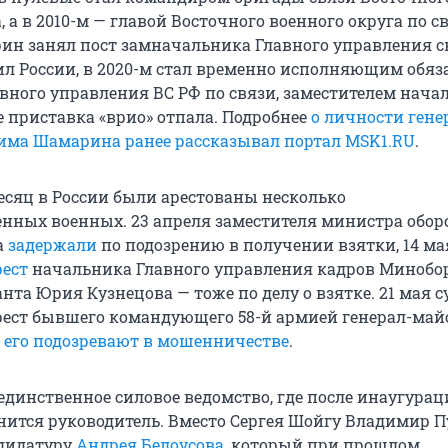
, а в 2010-м — главой Восточного военного округа по св
рин занял пост замначальника Главного управления с
л России, в 2020-м стал временно исполняющим обяз
вного управления ВС РФ по связи, заместителем нача
е приставка «врио» отпала. Подробнее
о личности гене
има Шамарина ранее рассказывал портал MSK1.RU
.
есяц в России были арестованы несколько
нных военных. 23 апреля заместителя министра обо
а
задержали
по подозрению в получении взятки, 14 м
рест
начальника Главного управления кадров Минобо
нта Юрия Кузнецова — тоже по делу о взятке. 21 мая с
рест бывшего командующего 58-й армией генерал-май
—
его подозревают в мошенничестве
.
динственное силовое ведомство, где после инаугурац
нится руководитель. Вместо Сергея Шойгу Владимир 
дидатуру
Андрея Белоусова
, который при прошлом