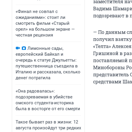
заместителя на
Вадима Шамарин
«Финал не совпал с
подозревают в 
ожиданиями»: стоит ли
смотреть фильм «Старый
орел» на большом экране —
— По данным сле
честная рецензия
получил взятку
«Телта» Алексея
Лимонные сады,
Гришиной в раз
европейский Байкал и
поставляемой п
очередь к статуе Джульетты:
путешественница съездила в
Минобороны Рос
Италию и рассказала, сколько
представитель 
денег потратила
средствами Шам
«Она радовалась»:
подозреваемая в убийстве
омского студента-историка
была в восторге от его смерти
Такое бывает раз в жизни: 12
августа произойдут три редких