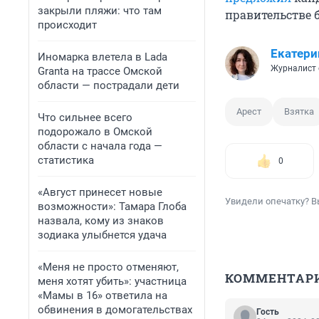
закрыли пляжи: что там
правительстве 
происходит
Екатери
Иномарка влетела в Lada
Журналист 
Granta на трассе Омской
области — пострадали дети
Арест
Взятка
Что сильнее всего
подорожало в Омской
области с начала года —
статистика
0
«Август принесет новые
Увидели опечатку? В
возможности»: Тамара Глоба
назвала, кому из знаков
зодиака улыбнется удача
«Меня не просто отменяют,
КОММЕНТАР
меня хотят убить»: участница
«Мамы в 16» ответила на
обвинения в домогательствах
Гость