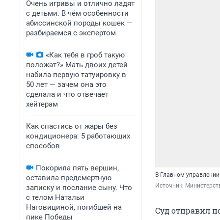
Очень игривы и отлично ладят
с детьми. В чём особенности
абиссинской породы кошек —
разбираемся с экспертом
«Как тебя в гроб такую
положат?» Мать двоих детей
набила первую татуировку в
50 лет — зачем она это
сделала и что отвечает
хейтерам
Как спастись от жары без
кондиционера: 5 работающих
способов
Покорила пять вершин,
В Главном управлении
оставила предсмертную
Источник: 
Министерст
записку и послание сыну. Что
с телом Натальи
Наговициной, погибшей на
Суд отправил п
пике Победы