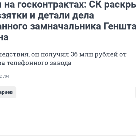
 на госконтрактах: СК раскр
зятки и детали дела
анного замначальника Геншт
на
ледствия, он получил 36 млн рублей от
а телефонного завода
2 704
ариев