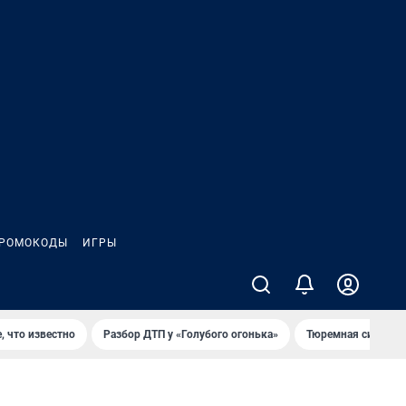
РОМОКОДЫ
ИГРЫ
, что известно
Разбор ДТП у «Голубого огонька»
Тюремная система