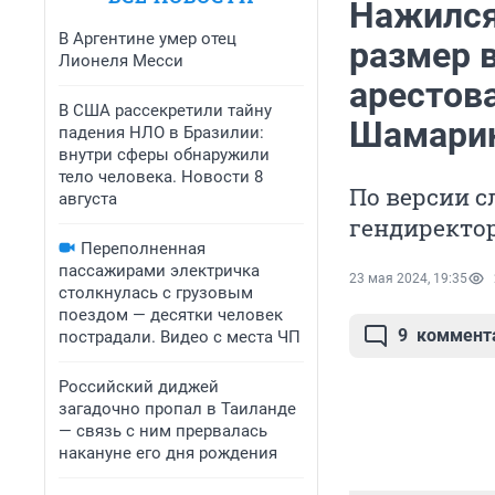
Нажился
В Аргентине умер отец
размер в
Лионеля Месси
арестов
В США рассекретили тайну
Шамари
падения НЛО в Бразилии:
внутри сферы обнаружили
тело человека. Новости 8
По версии с
августа
гендиректор
Переполненная
пассажирами электричка
23 мая 2024, 19:35
столкнулась с грузовым
поездом — десятки человек
9
коммент
пострадали. Видео с места ЧП
Российский диджей
загадочно пропал в Таиланде
— связь с ним прервалась
накануне его дня рождения