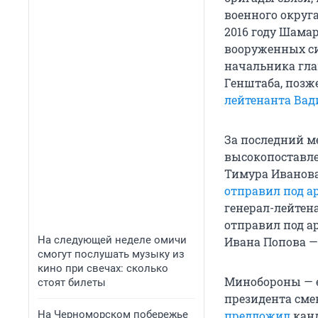
военного округа
2016 году Шама
вооруженных си
начальника гла
Генштаба, позж
лейтенанта Вад
За последний м
высокопоставле
Тимура Иванов
отправил под а
генерал-лейтена
отправил под а
На следующей неделе омичи
Ивана Попова 
смогут послушать музыку из
кино при свечах: сколько
Минобороны — е
стоят билеты
президента сме
предложил
кан
На Черноморском побережье