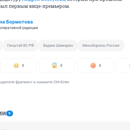
был первым вице-премьером.
на Бормотова
оперативной редакции
Генштаб ВС РФ
Вадим Шамарин
Минобороны России
0
0
0
ыделите фрагмент и нажмите Ctrl+Enter
ИИ
9