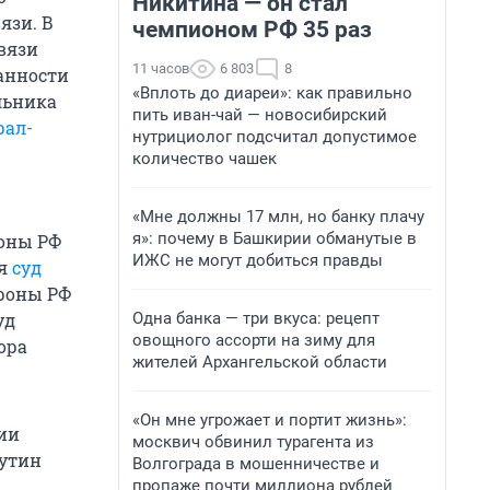
Никитина — он стал
язи. В
чемпионом РФ 35 раз
вязи
11 часов
6 803
8
анности
«Вплоть до диареи»: как правильно
льника
пить иван-чай — новосибирский
рал-
нутрициолог подсчитал допустимое
количество чашек
«Мне должны 17 млн, но банку плачу
я»: почему в Башкирии обманутые в
роны РФ
ИЖС не могут добиться правды
ая
суд
роны РФ
уд
Одна банка — три вкуса: рецепт
овощного ассорти на зиму для
ора
жителей Архангельской области
«Он мне угрожает и портит жизнь»:
ии
москвич обвинил турагента из
Путин
Волгограда в мошенничестве и
пропаже почти миллиона рублей