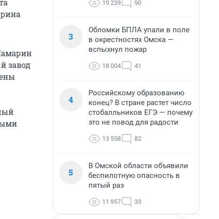
та
19 239
90
арина
Обломки БПЛА упали в поле
3
в окрестностях Омска —
вспыхнул пожар
 Шамарин
й завод
18 004
41
лены
Российскому образованию
4
конец? В стране растет число
ный
стобалльников ЕГЭ — почему
это не повод для радости
ными
13 558
82
В Омской области объявили
5
беспилотную опасность в
пятый раз
11 957
33