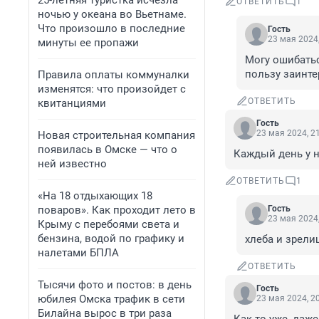
25-летняя туристка исчезла
ОТВЕТИТЬ
1
ночью у океана во Вьетнаме.
Что произошло в последние
Гость
23 мая 2024,
минуты ее пропажи
Могу ошибаться
пользу заинте
Правила оплаты коммуналки
изменятся: что произойдет с
ОТВЕТИТЬ
квитанциями
Гость
23 мая 2024, 2
Новая строительная компания
появилась в Омске — что о
Каждый день у н
ней известно
ОТВЕТИТЬ
1
«На 18 отдыхающих 18
поваров». Как проходит лето в
Гость
23 мая 2024,
Крыму с перебоями света и
бензина, водой по графику и
хлеба и зрели
налетами БПЛА
ОТВЕТИТЬ
Тысячи фото и постов: в день
Гость
юбилея Омска трафик в сети
23 мая 2024, 2
Билайна вырос в три раза