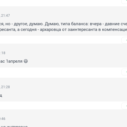
 21:47
, но - другое, думаю. Думаю, типа баланса: вчера - давние сче
ресанта, а сегодня - архаровца от заинтересанта в компенсац
1:18
ас 1апреля 😃
 21:28
щ
0:46