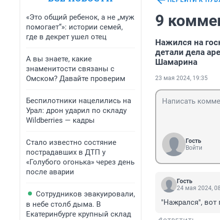
ПЕРЕЙТИ К ПУ
9 комме
«Это общий ребенок, а не „муж
помогает“»: истории семей,
где в декрет ушел отец
Нажился на гос
детали дела ар
А вы знаете, какие
Шамарина
знаменитости связаны с
Омском? Давайте проверим
23 мая 2024, 19:35
Беспилотники нацелились на
Урал: дрон ударил по складу
Wildberries — кадры
Гость
Стало известно состяние
Войти
пострадавших в ДТП у
«Голубого огонька» через день
после аварии
Гость
24 мая 2024, 0
Сотрудников эвакуировали,
"Нажрался", вот
в небе столб дыма. В
Екатеринбурге крупный склад