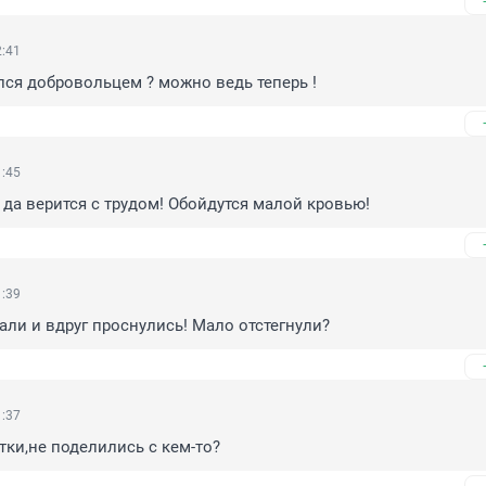
2:41
лся добровольцем ? можно ведь теперь !
1:45
да верится с трудом! Обойдутся малой кровью!
1:39
али и вдруг проснулись! Мало отстегнули?
1:37
тки,не поделились с кем-то?