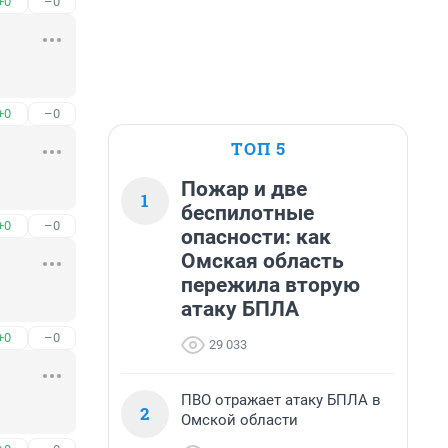
+0
–0
+0
–0
ТОП 5
Пожар и две
1
беспилотные
+0
–0
опасности: как
Омская область
пережила вторую
атаку БПЛА
+0
–0
29 033
ПВО отражает атаку БПЛА в
2
Омской области