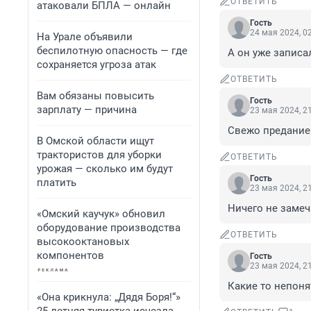
ОТВЕТИТЬ
атаковали БПЛА — онлайн
Гость
24 мая 2024, 0
На Урале объявили
беспилотную опасность — где
А он уже записа
сохраняется угроза атак
ОТВЕТИТЬ
Вам обязаны повысить
Гость
зарплату — причина
23 мая 2024, 2
Свежо предание 
В Омской области ищут
трактористов для уборки
ОТВЕТИТЬ
урожая — сколько им будут
Гость
платить
23 мая 2024, 2
Ничего не замеч
«Омский каучук» обновил
оборудование производства
ОТВЕТИТЬ
высокооктановых
компонентов
Гость
23 мая 2024, 2
Какие то непоня
«Она крикнула: „Дядя Боря!“»