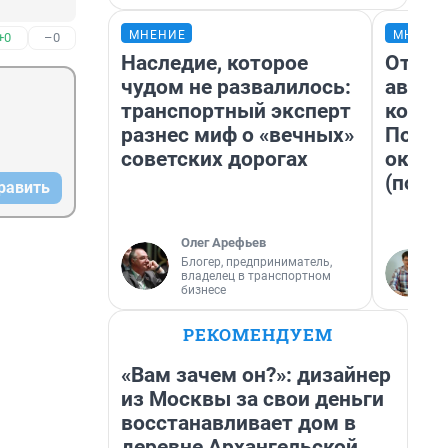
МНЕНИЕ
МНЕНИ
+0
–0
Наследие, которое
От су
чудом не развалилось:
автоб
транспортный эксперт
конди
разнес миф о «вечных»
Почем
советских дорогах
оказа
(почти
равить
Олег Арефьев
Блогер, предприниматель,
владелец в транспортном
бизнесе
РЕКОМЕНДУЕМ
«Вам зачем он?»: дизайнер
из Москвы за свои деньги
восстанавливает дом в
деревне Архангельской