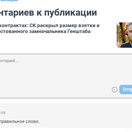
БЛИКАЦИИ
нтариев к публикации
контрактах: СК раскрыл размер взятки и
естованного замначальника Генштаба
Отп
8:04
 правильное слово.