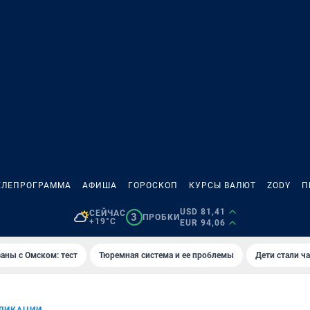
ЕЛЕПРОГРАММА
АФИША
ГОРОСКОП
КУРСЫ ВАЛЮТ
ZODY
П
USD 81,41
СЕЙЧАС
3
ПРОБКИ
+19°C
EUR 94,06
аны с Омском: тест
Тюремная система и ее проблемы
Дети стали ч