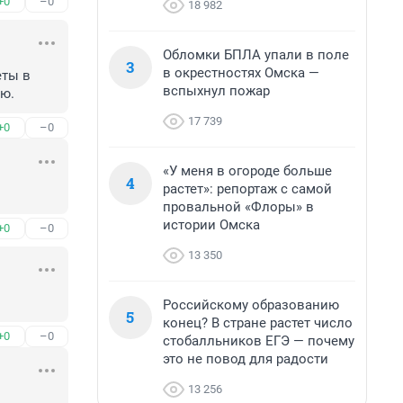
+0
–0
18 982
Обломки БПЛА упали в поле
3
в окрестностях Омска —
ты в 
вспыхнул пожар
ию.
17 739
+0
–0
«У меня в огороде больше
4
растет»: репортаж с самой
провальной «Флоры» в
истории Омска
+0
–0
13 350
Российскому образованию
5
конец? В стране растет число
+0
–0
стобалльников ЕГЭ — почему
это не повод для радости
13 256